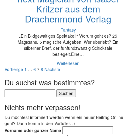
Kritzer aus dem
Drachenmond Verlag
Fantasy
„Ein Bildgewaltiges Spektakel!“ Worum geht es? 25
Magicians. 5 magische Aufgaben. Wer überlebt? Ein
silberner Brief, der fünfundzwanzig Schicksale
besiegelt.Eine…
Weiterlesen
Seitennummerierung
Vorherige
1
…
6
7
8
Nächste
der
Du suchst was bestimmtes?
Beiträge
Suchen
nach:
Nichts mehr verpassen!
Du möchtest informiert werden wenn ein neuer Beitrag Online
geht? Dann komm in den Verteiler. :)
Vorname oder ganzer Name