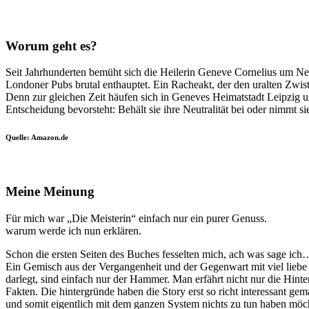
Worum geht es?
Seit Jahrhunderten bemüht sich die Heilerin Geneve Cornelius um Neut
Londoner Pubs brutal enthauptet. Ein Racheakt, der den uralten Zwist
Denn zur gleichen Zeit häufen sich in Geneves Heimatstadt Leipzig unh
Entscheidung bevorsteht: Behält sie ihre Neutralität bei oder nimmt
Quelle: Amazon.de
Meine Meinung
Für mich war „Die Meisterin“ einfach nur ein purer Genuss.
warum werde ich nun erklären.
Schon die ersten Seiten des Buches fesselten mich, ach was sage ich…
Ein Gemisch aus der Vergangenheit und der Gegenwart mit viel liebe 
darlegt, sind einfach nur der Hammer. Man erfährt nicht nur die Hin
Fakten. Die hintergründe haben die Story erst so richt interessant ge
und somit eigentlich mit dem ganzen System nichts zu tun haben möc