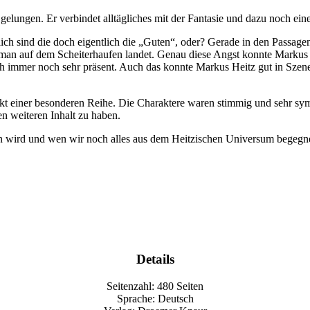
gelungen. Er verbindet alltägliches mit der Fantasie und dazu noch eine 
ßlich sind die doch eigentlich die „Guten“, oder? Gerade in den Passage
man auf dem Scheiterhaufen landet. Genau diese Angst konnte Markus He
och immer noch sehr präsent. Auch das konnte Markus Heitz gut in Szen
akt einer besonderen Reihe. Die Charaktere waren stimmig und sehr sym
en weiteren Inhalt zu haben.
en wird und wen wir noch alles aus dem Heitzischen Universum begegn
Details
Seitenzahl: 480 Seiten
Sprache: Deutsch