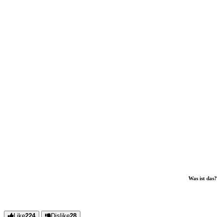
Was ist das
Like
224
Dislike
28