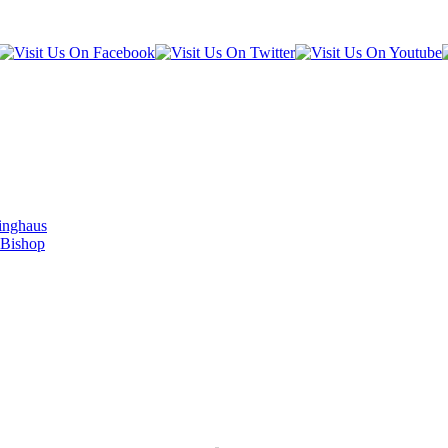
inghaus
 Bishop