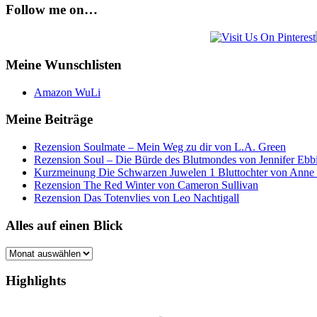
Follow me on…
Meine Wunschlisten
Amazon WuLi
Meine Beiträge
Rezension Soulmate – Mein Weg zu dir von L.A. Green
Rezension Soul – Die Bürde des Blutmondes von Jennifer Ebb
Kurzmeinung Die Schwarzen Juwelen 1 Bluttochter von Anne
Rezension The Red Winter von Cameron Sullivan
Rezension Das Totenvlies von Leo Nachtigall
Alles auf einen Blick
Alles
auf
einen
Highlights
Blick