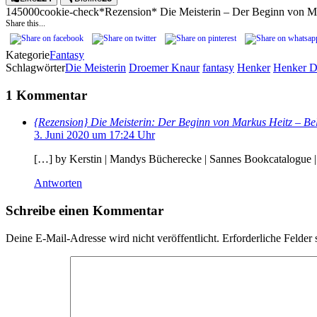
1450
0
0
cookie-check
*Rezension* Die Meisterin – Der Beginn von M
Share this...
Kategorie
Fantasy
Schlagwörter
Die Meisterin
Droemer Knaur
fantasy
Henker
Henker D
1 Kommentar
{Rezension} Die Meisterin: Der Beginn von Markus Heitz – Be
3. Juni 2020 um 17:24 Uhr
[…] by Kerstin | Mandys Bücherecke | Sannes Bookcatalogue |
Antworten
Schreibe einen Kommentar
Deine E-Mail-Adresse wird nicht veröffentlicht.
Erforderliche Felder 