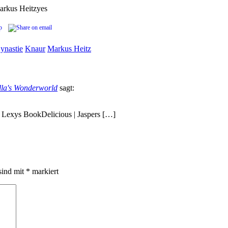
arkus Heitz
yes
ynastie
Knaur
Markus Heitz
lla's Wonderworld
sagt:
 Lexys BookDelicious | Jaspers […]
sind mit
*
markiert