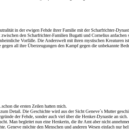
ralität in der ewigen Fehde ihrer Familie mit der Scharfrichter-Dynast
 zwischen den Scharfrichter-Familien Bugatti und Cornelius anfachen so
eimliche Vorfälle. Die Anderswelt mit ihren mystischen Kreaturen ist i
 sie gegen all ihre Überzeugungen den Kampf gegen die unbekannte Bedr
schon die ersten Zeilen hatten mich.
zum Detail. Die Geschichte wird aus der Sicht Geneve´s Mutter geschil
tergründe der Fehde, sonder auch viel über die Henker-Dynastie an sic
macht. Man begleitet nun eine Henkerin, die ihr Amt aber nicht annehme
hte. Geneve möchte den Menschen und anderen Wesen einfach nur helfen