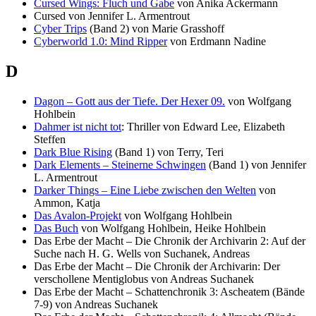
Cursed Wings: Fluch und Gabe
von Anika Ackermann
Cursed von Jennifer L. Armentrout
Cyber Trips
(Band 2) von Marie Grasshoff
Cyberworld 1.0: Mind Ripper
von Erdmann Nadine
D
Dagon – Gott aus der Tiefe. Der Hexer 09.
von Wolfgang
Hohlbein
Dahmer ist nicht tot
: Thriller von Edward Lee, Elizabeth
Steffen
Dark Blue Rising
(Band 1) von Terry, Teri
Dark Elements – Steinerne Schwingen
(Band 1) von Jennifer
L. Armentrout
Darker Things – Eine Liebe zwischen den Welten
von
Ammon, Katja
Das Avalon-Projekt
von Wolfgang Hohlbein
Das Buch
von Wolfgang Hohlbein, Heike Hohlbein
Das Erbe der Macht – Die Chronik der Archivarin 2: Auf der
Suche nach H. G. Wells von Suchanek, Andreas
Das Erbe der Macht – Die Chronik der Archivarin: Der
verschollene Mentiglobus von Andreas Suchanek
Das Erbe der Macht – Schattenchronik 3: Ascheatem (Bände
7-9) von Andreas Suchanek