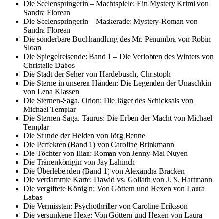
Die Seelenspringerin – Machtspiele: Ein Mystery Krimi von
Sandra Florean
Die Seelenspringerin – Maskerade: Mystery-Roman von
Sandra Florean
Die sonderbare Buchhandlung des Mr. Penumbra von Robin
Sloan
Die Spiegelreisende: Band 1 – Die Verlobten des Winters von
Christelle Dabos
Die Stadt der Seher von Hardebusch, Christoph
Die Sterne in unseren Händen: Die Legenden der Unaschkin
von Lena Klassen
Die Sternen-Saga. Orion: Die Jäger des Schicksals von
Michael Templar
Die Sternen-Saga. Taurus: Die Erben der Macht von Michael
Templar
Die Stunde der Helden von Jörg Benne
Die Perfekten (Band 1) von Caroline Brinkmann
Die Töchter von Ilian: Roman von Jenny-Mai Nuyen
Die Tränenkönigin von Jay Lahinch
Die Überlebenden (Band 1) von Alexandra Bracken
Die verdammte Karte: Dawid vs. Goliath von J. S. Hartmann
Die vergiftete Königin: Von Göttern und Hexen von Laura
Labas
Die Vermissten: Psychothriller von Caroline Eriksson
Die versunkene Hexe: Von Göttern und Hexen von Laura