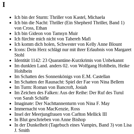
I
Ich bin der Sturm: Thriller von Kastel, Michaela
Ich bin die Nacht: Thriller (Ein Shepherd Thriller, Band 1)
von Cross, Ethan
Ich bin Gideon von Tamsyn Muir
Ich fürchte mich nicht von Tahereh Mafi
Ich komm dich holen, Schwester von Kelly Anne Blount
Icons: Dein Herz schlägt nur mit ihrer Erlaubnis von Margaret
Stohl
Identität 1142: 23 Quarantäne-Kurzkrimis von Unbekannt
Im dunklen Land. anders 02. von Wolfgang Hohlbein, Heike
Hohlbein
Im Schatten des Sonnenkönigs von E.M. Castellan
Im Schatten der Raunacht: Spiel der Fae von Nina Bellem
Im Turm: Roman von Bancroft, Josiah
Im Zeichen des Falken: Aus der Reihe: Der Ruf des Turul
von Sarah Schäfle
Imaginate: Der Nachttannenturm von Nina F. May
Immernacht von MacKenzie, Ross
Insel der Meerjungfrauen von Carlton Mellick III
In Blut geschrieben von Anne Bishop
In der Dunkelheit (Tagebuch eines Vampirs, Band 3) von Lisa
J. Smith