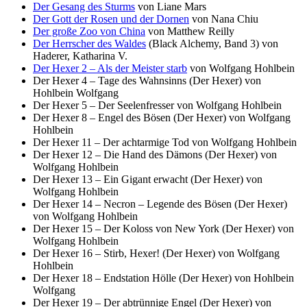
Der Gesang des Sturms
von Liane Mars
Der Gott der Rosen und der Dornen
von Nana Chiu
Der große Zoo von China
von Matthew Reilly
Der Herrscher des Waldes
(Black Alchemy, Band 3) von
Haderer, Katharina V.
Der Hexer 2 – Als der Meister starb
von Wolfgang Hohlbein
Der Hexer 4 – Tage des Wahnsinns (Der Hexer) von
Hohlbein Wolfgang
Der Hexer 5 – Der Seelenfresser von Wolfgang Hohlbein
Der Hexer 8 – Engel des Bösen (Der Hexer) von Wolfgang
Hohlbein
Der Hexer 11 – Der achtarmige Tod von Wolfgang Hohlbein
Der Hexer 12 – Die Hand des Dämons (Der Hexer) von
Wolfgang Hohlbein
Der Hexer 13 – Ein Gigant erwacht (Der Hexer) von
Wolfgang Hohlbein
Der Hexer 14 – Necron – Legende des Bösen (Der Hexer)
von Wolfgang Hohlbein
Der Hexer 15 – Der Koloss von New York (Der Hexer) von
Wolfgang Hohlbein
Der Hexer 16 – Stirb, Hexer! (Der Hexer) von Wolfgang
Hohlbein
Der Hexer 18 – Endstation Hölle (Der Hexer) von Hohlbein
Wolfgang
Der Hexer 19 – Der abtrünnige Engel (Der Hexer) von