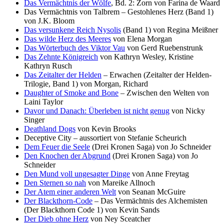
Das Vermächtnis der Wölfe
, Bd. 2: Zorn von Farina de Waard
Das Vermächtnis von Talbrem – Gestohlenes Herz (Band 1)
von J.K. Bloom
Das versunkene Reich Nysolis
(Band 1) von Regina Meißner
Das wilde Herz des Meeres
von Elena Morgan
Das Wörterbuch des Viktor Vau
von Gerd Ruebenstrunk
Das Zehnte Königreich
von Kathryn Wesley, Kristine
Kathryn Rusch
Das Zeitalter der Helden
– Erwachen (Zeitalter der Helden-
Trilogie, Band 1) von Morgan, Richard
Daughter of Smoke and Bone
– Zwischen den Welten von
Laini Taylor
Davor und Danach: Überleben ist nicht genug
von Nicky
Singer
Deathland Dogs
von Kevin Brooks
Deceptive City – aussortiert von Stefanie Scheurich
Dem Feuer die Seele
(Drei Kronen Saga) von Jo Schneider
Den Knochen der Abgrund
(Drei Kronen Saga) von Jo
Schneider
Den Mund voll ungesagter Dinge
von Anne Freytag
Den Sternen so nah
von Mareike Allnoch
Der Atem einer anderen Welt
von Seanan McGuire
Der Blackthorn-Code
– Das Vermächtnis des Alchemisten
(Der Blackthorn Code 1) von Kevin Sands
Der Dieb ohne Herz
von Ney Sceatcher