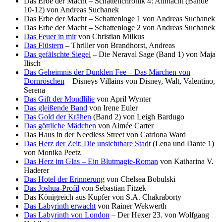
Das Erbe der Macht – Schattenchronik 4: Allmacht (Bände
10-12) von Andreas Suchanek
Das Erbe der Macht – Schattenloge 1 von Andreas Suchanek
Das Erbe der Macht – Schattenloge 2 von Andreas Suchanek
Das Feuer in mir
von Christian Milkus
Das Flüstern
– Thriller von Brandhorst, Andreas
Das gefälschte Siegel
– Die Neraval Sage (Band 1) von Maja
Ilisch
Das Geheimnis der Dunklen Fee – Das Märchen von
Dornröschen
– Disneys Villains von Disney, Walt, Valentino,
Serena
Das Gift der Mondlilie
von April Wynter
Das gleißende Band
von Irene Euler
Das Gold der Krähen
(Band 2) von Leigh Bardugo
Das göttliche Mädchen
von Aimée Carter
Das Haus in der Needless Street von Catriona Ward
Das Herz der Zeit: Die unsichtbare Stadt
(Lena und Dante 1)
von Monika Peetz
Das Herz im Glas – Ein Blutmagie-Roman
von Katharina V.
Haderer
Das Hotel der Erinnerung
von Chelsea Bobulski
Das Joshua-Profil
von Sebastian Fitzek
Das Königreich aus Kupfer von S.A. Chakraborty
Das Labyrinth erwacht
von Rainer Wekwerth
Das Labyrinth von London
– Der Hexer 23. von Wolfgang