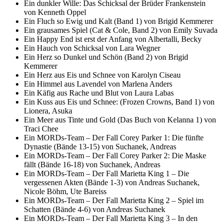
Ein dunkler Wille: Das Schicksal der Brüder Frankenstein
von Kenneth Oppel
Ein Fluch so Ewig und Kalt (Band 1) von Brigid Kemmerer
Ein grausames Spiel (Cat & Cole, Band 2) von Emily Suvada
Ein Happy End ist erst der Anfang von Albertalli, Becky
Ein Hauch von Schicksal von Lara Wegner
Ein Herz so Dunkel und Schön (Band 2) von Brigid
Kemmerer
Ein Herz aus Eis und Schnee von Karolyn Ciseau
Ein Himmel aus Lavendel von Marlena Anders
Ein Käfig aus Rache und Blut von Laura Labas
Ein Kuss aus Eis und Schnee: (Frozen Crowns, Band 1) von
Lionera, Asuka
Ein Meer aus Tinte und Gold (Das Buch von Kelanna 1) von
Traci Chee
Ein MORDs-Team – Der Fall Corey Parker 1: Die fünfte
Dynastie (Bände 13-15) von Suchanek, Andreas
Ein MORDs-Team – Der Fall Corey Parker 2: Die Maske
fällt (Bände 16-18) von Suchanek, Andreas
Ein MORDs-Team – Der Fall Marietta King 1 – Die
vergessenen Akten (Bände 1-3) von Andreas Suchanek,
Nicole Böhm, Ute Bareiss
Ein MORDs-Team – Der Fall Marietta King 2 – Spiel im
Schatten (Bände 4-6) von Andreas Suchanek
Ein MORDs-Team – Der Fall Marietta King 3 – In den