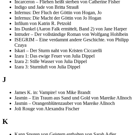
Incarceron – Fliehen heißt sterben von Catherine Fisher
Indigo und Jade von Britta Strauß
Infernus: Der Fluch der Göttin von Hogan, Jo
Infernus: Die Macht der Göttin von Jo Hogan
Infilum von Katrin R. Petzold
Ins Dunkel (Aaron Falk ermittelt, Band 2) von Jane Harper
Intruder – Der vollständige Roman von Wolfgang Hohlbein
ISEGRIM – Eine verdammt andere Geschichte. von Philipp
Czaya
Iskari – Der Sturm naht von Kristen Ciccarelli
Izara 1: Das ewige Feuer von Julia Dippel
Izara 2: Stille Wasser von Julia Dippel
Izara 3: Sturmluft von Julia Dippel
J
James K. in: Vampire! von Mike Brandt
Jasmin – Ein Traum aus Sand und Gold von Mareike Allnoch
Jasmin – Orangenblütenzauber von Mareike Allnoch
Joli Rouge von Alexandra Fischer
K
Kann Spuren von Geistern enthalten von Sarah Adler