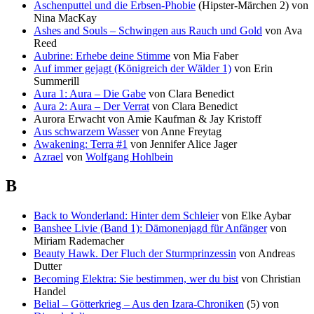
Aschenputtel und die Erbsen-Phobie
(Hipster-Märchen 2) von
Nina MacKay
Ashes and Souls – Schwingen aus Rauch und Gold
von Ava
Reed
Aubrine: Erhebe deine Stimme
von Mia Faber
Auf immer gejagt (Königreich der Wälder 1)
von Erin
Summerill
Aura 1: Aura – Die Gabe
von Clara Benedict
Aura 2: Aura – Der Verrat
von Clara Benedict
Aurora Erwacht von Amie Kaufman & Jay Kristoff
Aus schwarzem Wasser
von Anne Freytag
Awakening: Terra #1
von Jennifer Alice Jager
Azrael
von
Wolfgang Hohlbein
B
Back to Wonderland: Hinter dem Schleier
von Elke Aybar
Banshee Livie (Band 1): Dämonenjagd für Anfänger
von
Miriam Rademacher
Beauty Hawk. Der Fluch der Sturmprinzessin
von Andreas
Dutter
Becoming Elektra: Sie bestimmen, wer du bist
von Christian
Handel
Belial – Götterkrieg – Aus den Izara-Chroniken
(5) von