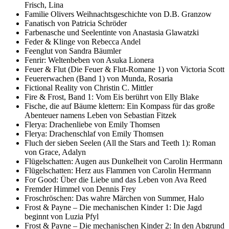
Frisch, Lina
Familie Olivers Weihnachtsgeschichte von D.B. Granzow
Fanatisch von Patricia Schröder
Farbenasche und Seelentinte von Anastasia Glawatzki
Feder & Klinge von Rebecca Andel
Feenglut von Sandra Bäumler
Fenrir: Weltenbeben von Asuka Lionera
Feuer & Flut (Die Feuer & Flut-Romane 1) von Victoria Scott
Feuererwachen (Band 1) von Munda, Rosaria
Fictional Reality von Christin C. Mittler
Fire & Frost, Band 1: Vom Eis berührt von Elly Blake
Fische, die auf Bäume klettern: Ein Kompass für das große
Abenteuer namens Leben von Sebastian Fitzek
Flerya: Drachenliebe von Emily Thomsen
Flerya: Drachenschlaf von Emily Thomsen
Fluch der sieben Seelen (All the Stars and Teeth 1): Roman
von Grace, Adalyn
Flügelschatten: Augen aus Dunkelheit von Carolin Herrmann
Flügelschatten: Herz aus Flammen von Carolin Herrmann
For Good: Über die Liebe und das Leben von Ava Reed
Fremder Himmel von Dennis Frey
Froschröschen: Das wahre Märchen von Summer, Halo
Frost & Payne – Die mechanischen Kinder 1: Die Jagd
beginnt von Luzia Pfyl
Frost & Payne – Die mechanischen Kinder 2: In den Abgrund