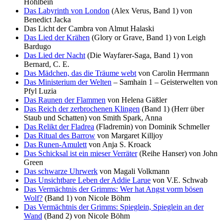
Hohlbein
Das Labyrinth von London
(Alex Verus, Band 1) von
Benedict Jacka
Das Licht der Cambra von Almut Halaski
Das Lied der Krähen
(Glory or Grave, Band 1) von Leigh
Bardugo
Das Lied der Nacht
(Die Wayfarer-Saga, Band 1) von
Bernard, C. E.
Das Mädchen, das die Träume webt
von Carolin Herrmann
Das Ministerium der Welten
– Samhain 1 – Geisterwelten von
Pfyl Luzia
Das Raunen der Flammen
von Helena Gäßler
Das Reich der zerbrochenen Klingen
(Band 1) (Herr über
Staub und Schatten) von Smith Spark, Anna
Das Relikt der Fladrea
(Fladremin) von Dominik Schmeller
Das Ritual des Barrow
von Margaret Killjoy
Das Runen-Amulett
von Anja S. Kroack
Das Schicksal ist ein mieser Verräter
(Reihe Hanser) von John
Green
Das schwarze Uhrwerk
von Magali Volkmann
Das Unsichtbare Leben der Addie Larue
von V.E. Schwab
Das Vermächtnis der Grimms: Wer hat Angst vorm bösen
Wolf?
(Band 1) von Nicole Böhm
Das Vermächtnis der Grimms: Spieglein, Spieglein an der
Wand
(Band 2) von Nicole Böhm