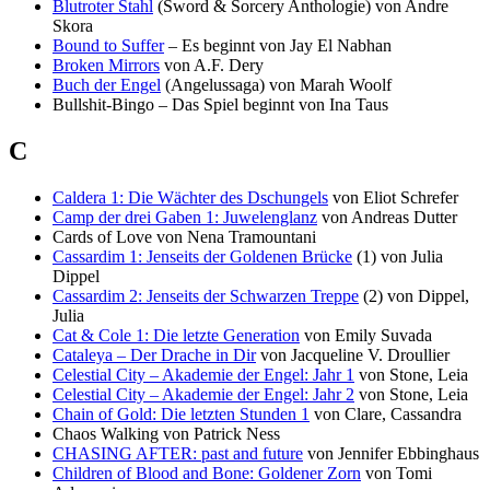
Blutroter Stahl
(Sword & Sorcery Anthologie) von Andre
Skora
Bound to Suffer
– Es beginnt von Jay El Nabhan
Broken Mirrors
von A.F. Dery
Buch der Engel
(Angelussaga) von Marah Woolf
Bullshit-Bingo – Das Spiel beginnt von Ina Taus
C
Caldera 1: Die Wächter des Dschungels
von Eliot Schrefer
Camp der drei Gaben 1: Juwelenglanz
von Andreas Dutter
Cards of Love von Nena Tramountani
Cassardim 1: Jenseits der Goldenen Brücke
(1) von Julia
Dippel
Cassardim 2: Jenseits der Schwarzen Treppe
(2) von Dippel,
Julia
Cat & Cole 1: Die letzte Generation
von Emily Suvada
Cataleya – Der Drache in Dir
von Jacqueline V. Droullier
Celestial City – Akademie der Engel: Jahr 1
von Stone, Leia
Celestial City – Akademie der Engel: Jahr 2
von Stone, Leia
Chain of Gold: Die letzten Stunden 1
von Clare, Cassandra
Chaos Walking von Patrick Ness
CHASING AFTER: past and future
von Jennifer Ebbinghaus
Children of Blood and Bone: Goldener Zorn
von Tomi