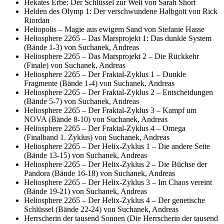
Hekates Erbe: Der Schlüssel zur Welt von Sarah Short
Helden des Olymp 1: Der verschwundene Halbgott von Rick
Riordan
Heliopolis – Magie aus ewigem Sand von Stefanie Hasse
Heliosphere 2265 – Das Marsprojekt 1: Das dunkle System
(Bände 1-3) von Suchanek, Andreas
Heliosphere 2265 – Das Marsprojekt 2 – Die Rückkehr
(Finale) von Suchanek, Andreas
Heliosphere 2265 – Der Fraktal-Zyklus 1 – Dunkle
Fragmente (Bände 1-4) von Suchanek, Andreas
Heliosphere 2265 – Der Fraktal-Zyklus 2 – Entscheidungen
(Bände 5-7) von Suchanek, Andreas
Heliosphere 2265 – Der Fraktal-Zyklus 3 – Kampf um
NOVA (Bände 8-10) von Suchanek, Andreas
Heliosphere 2265 – Der Fraktal-Zyklus 4 – Omega
(Finalband 1. Zyklus) von Suchanek, Andreas
Heliosphere 2265 – Der Helix-Zyklus 1 – Die andere Seite
(Bände 13-15) von Suchanek, Andreas
Heliosphere 2265 – Der Helix-Zyklus 2 – Die Büchse der
Pandora (Bände 16-18) von Suchanek, Andreas
Heliosphere 2265 – Der Helix-Zyklus 3 – Im Chaos vereint
(Bände 19-21) von Suchanek, Andreas
Heliosphere 2265 – Der Helix-Zyklus 4 – Der genetische
Schlüssel (Bände 22-24) von Suchanek, Andreas
Herrscherin der tausend Sonnen (Die Herrscherin der tausend