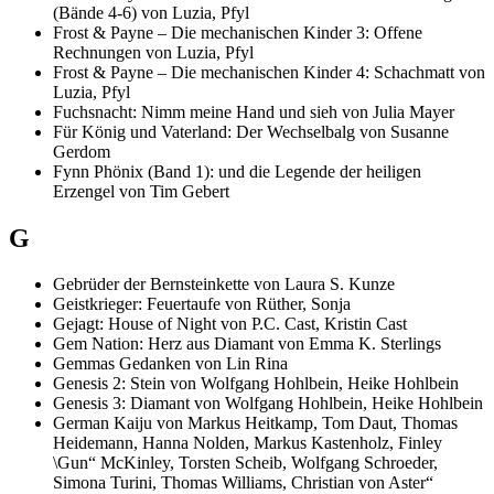
(Bände 4-6) von Luzia, Pfyl
Frost & Payne – Die mechanischen Kinder 3: Offene
Rechnungen von Luzia, Pfyl
Frost & Payne – Die mechanischen Kinder 4: Schachmatt von
Luzia, Pfyl
Fuchsnacht: Nimm meine Hand und sieh von Julia Mayer
Für König und Vaterland: Der Wechselbalg von Susanne
Gerdom
Fynn Phönix (Band 1): und die Legende der heiligen
Erzengel von Tim Gebert
G
Gebrüder der Bernsteinkette von Laura S. Kunze
Geistkrieger: Feuertaufe von Rüther, Sonja
Gejagt: House of Night von P.C. Cast, Kristin Cast
Gem Nation: Herz aus Diamant von Emma K. Sterlings
Gemmas Gedanken von Lin Rina
Genesis 2: Stein von Wolfgang Hohlbein, Heike Hohlbein
Genesis 3: Diamant von Wolfgang Hohlbein, Heike Hohlbein
German Kaiju von Markus Heitkamp, Tom Daut, Thomas
Heidemann, Hanna Nolden, Markus Kastenholz, Finley
\Gun“ McKinley, Torsten Scheib, Wolfgang Schroeder,
Simona Turini, Thomas Williams, Christian von Aster“