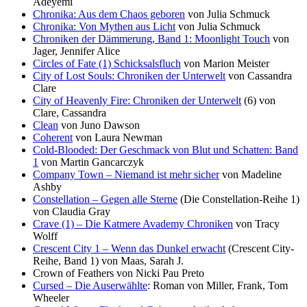
Adeyemi
Chronika: Aus dem Chaos geboren
von Julia Schmuck
Chronika: Von Mythen aus Licht
von Julia Schmuck
Chroniken der Dämmerung, Band 1: Moonlight Touch
von
Jager, Jennifer Alice
Circles of Fate (1) Schicksalsfluch
von Marion Meister
City of Lost Souls: Chroniken der Unterwelt
von Cassandra
Clare
City of Heavenly Fire: Chroniken der Unterwelt
(6) von
Clare, Cassandra
Clean
von Juno Dawson
Coherent
von Laura Newman
Cold-Blooded: Der Geschmack von Blut und Schatten: Band
1
von Martin Gancarczyk
Company Town – Niemand ist mehr sicher
von Madeline
Ashby
Constellation – Gegen alle Sterne
(Die Constellation-Reihe 1)
von Claudia Gray
Crave (1) – Die Katmere Avademy Chroniken
von Tracy
Wolff
Crescent City 1 – Wenn das Dunkel erwacht
(Crescent City-
Reihe, Band 1) von Maas, Sarah J.
Crown of Feathers von Nicki Pau Preto
Cursed – Die Auserwählte
: Roman von Miller, Frank, Tom
Wheeler