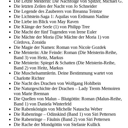
Die Letzte Melderin: Die Nachfolge von Spitzer, Michael G.
Die letzten Zeilen der Nacht von Jo Schneider
Die Legende des Zauberers von Breanna Teintze
Die Lichtstein-Saga 1: Aquilas von Erdmann Nadine
Die Liebe im Blick von May Raven
Die Klänge der Seele (1) von Philipp Tree
Die Macht der fünf Tugenden von Irene Euler
Die Mächte der Moria (Die Mächte der Moria 1) von
Córdova, Zoraida
Die Magie der Namen: Roman von Nicole Gozdek
Die Meisterin: Alte Feinde: Roman (Die Meisterin-Reihe,
Band 3) von Heitz, Markus
Die Meisterin: Spiegel & Schatten (Die Meisterin-Reihe,
Band 2) von Heitz, Markus
Die Muschelsammlerin. Deine Bestimmung wartet von
Charlotte Richter
Die Nacht des Drachen von Wolfgang Hohlbein
Die Naturgeschichte der Drachen – Lady Trents Memoiren
von Marie Brennan
Die Quellen von Malun – Blutgöttin: Roman (Malun-Reihe,
Band 1) von Daniela Winterfeld
Die Rabenkönigin von Michelle Natascha Weber
Die Rabenringe – Odinskind (Band 1) von Siri Pettersen
Die Rabenringe – Fäulnis (Band 2) von Siri Pettersen
Die Rache der Mondgöttin von Stefanie Kullick