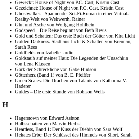
Geweckt: House of Night von P.C. Cast, Kristin Cast
Gezeichnet: House of Night von P.C. Cast, Kristin Cast
Ghostwalker: | Spannender Sci-Fi-Roman in einer Virtual-
Reality-Welt von Wekwerth, Rainer
Glut und Asche von Wolfgang Hohlbein
Godspeed – Die Reise beginnt von Beth Revis
Gold und Schatten: Das erste Buch der Götter von Kira Licht
Golden Darkness. Stadt aus Licht & Schatten von Brennan,
Sarah Rees
Goldfields von Izabelle Jardin
Goldstaub auf meiner Haut: Die Legenden der Unaschkin
von Lena Klassen
Gork der Schreckliche von Gabe Hudson
Götterherz (Band 1) von B. E. Pfeiffer
Green Scales: Die Drachen von Talanis von Katharina V.
Haderer
Guides – Die erste Stunde von Robison Wells
H
Hagerstown von Edward Ashton
Halbsschatten von Marvin Herbst
Heartless, Band 1: Der Kuss der Diebin von Sara Wolf
Hekates Erbe: Der Schlüssel des Himmels von Short, Sarah