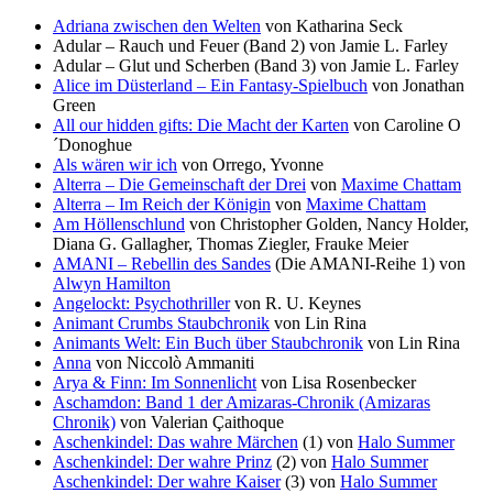
Adriana zwischen den Welten
von Katharina Seck
Adular – Rauch und Feuer (Band 2) von Jamie L. Farley
Adular – Glut und Scherben (Band 3) von Jamie L. Farley
Alice im Düsterland – Ein Fantasy-Spielbuch
von Jonathan
Green
All our hidden gifts: Die Macht der Karten
von Caroline O
´Donoghue
Als wären wir ich
von Orrego, Yvonne
Alterra – Die Gemeinschaft der Drei
von
Maxime Chattam
Alterra – Im Reich der Königin
von
Maxime Chattam
Am Höllenschlund
von Christopher Golden, Nancy Holder,
Diana G. Gallagher, Thomas Ziegler, Frauke Meier
AMANI – Rebellin des Sandes
(Die AMANI-Reihe 1) von
Alwyn Hamilton
Angelockt: Psychothriller
von R. U. Keynes
Animant Crumbs Staubchronik
von Lin Rina
Animants Welt: Ein Buch über Staubchronik
von Lin Rina
Anna
von Niccolò Ammaniti
Arya & Finn: Im Sonnenlicht
von Lisa Rosenbecker
Aschamdon: Band 1 der Amizaras-Chronik (Amizaras
Chronik)
von Valerian Çaithoque
Aschenkindel: Das wahre Märchen
(1) von
Halo Summer
Aschenkindel: Der wahre Prinz
(2) von
Halo Summer
Aschenkindel: Der wahre Kaiser
(3) von
Halo Summer