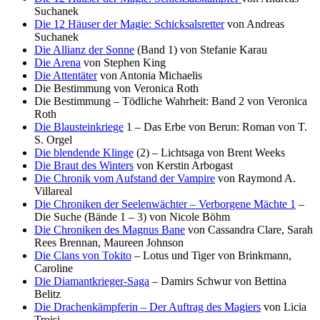
Suchanek
Die 12 Häuser der Magie: Schicksalsretter
von Andreas
Suchanek
Die Allianz der Sonne
(Band 1) von Stefanie Karau
Die Arena
von Stephen King
Die Attentäter
von Antonia Michaelis
Die Bestimmung von Veronica Roth
Die Bestimmung – Tödliche Wahrheit: Band 2 von Veronica
Roth
Die Blausteinkriege
1 – Das Erbe von Berun: Roman von T.
S. Orgel
Die blendende Klinge
(2) – Lichtsaga von Brent Weeks
Die Braut des Winters
von Kerstin Arbogast
Die Chronik vom Aufstand der Vampire
von Raymond A.
Villareal
Die Chroniken der Seelenwächter – Verborgene Mächte 1
–
Die Suche (Bände 1 – 3) von Nicole Böhm
Die Chroniken des Magnus Bane
von Cassandra Clare, Sarah
Rees Brennan, Maureen Johnson
Die Clans von Tokito
– Lotus und Tiger von Brinkmann,
Caroline
Die Diamantkrieger-Saga
– Damirs Schwur von Bettina
Belitz
Die Drachenkämpferin – Der Auftrag des Magiers
von Licia
Troisi