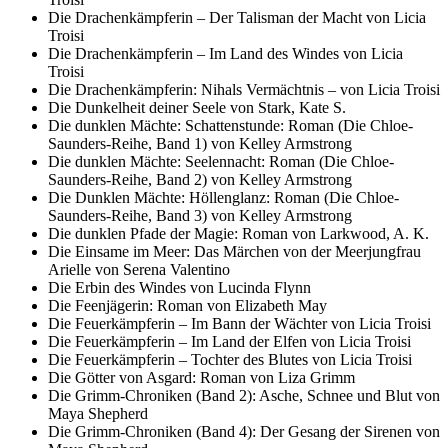
Die Drachenkämpferin – Der Talisman der Macht von Licia
Troisi
Die Drachenkämpferin – Im Land des Windes von Licia
Troisi
Die Drachenkämpferin: Nihals Vermächtnis – von Licia Troisi
Die Dunkelheit deiner Seele von Stark, Kate S.
Die dunklen Mächte: Schattenstunde: Roman (Die Chloe-
Saunders-Reihe, Band 1) von Kelley Armstrong
Die dunklen Mächte: Seelennacht: Roman (Die Chloe-
Saunders-Reihe, Band 2) von Kelley Armstrong
Die Dunklen Mächte: Höllenglanz: Roman (Die Chloe-
Saunders-Reihe, Band 3) von Kelley Armstrong
Die dunklen Pfade der Magie: Roman von Larkwood, A. K.
Die Einsame im Meer: Das Märchen von der Meerjungfrau
Arielle von Serena Valentino
Die Erbin des Windes von Lucinda Flynn
Die Feenjägerin: Roman von Elizabeth May
Die Feuerkämpferin – Im Bann der Wächter von Licia Troisi
Die Feuerkämpferin – Im Land der Elfen von Licia Troisi
Die Feuerkämpferin – Tochter des Blutes von Licia Troisi
Die Götter von Asgard: Roman von Liza Grimm
Die Grimm-Chroniken (Band 2): Asche, Schnee und Blut von
Maya Shepherd
Die Grimm-Chroniken (Band 4): Der Gesang der Sirenen von