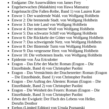
Endgame: Die Auserwählten von James Frey
Engelserwachen (Malakhim) von Hawa Mansaray
Engelsnacht (Die Fallen-Reihe, Band 1) von Lauren Kate
Enwor 1: Der wandernde Wald. von Wolfgang Hohlbein
Enwor 2: Die brennende Stadt. von Wolfgang Hohlbein
Enwor 3: Das tote Land von Wolfgang Hohlbein
Enwor 4: Der steinerne Wolf von Wolfgang Hohlbein
Enwor 5: Das schwarze Schiff von Wolfgang Hohlbein
Enwor 6: Die Rückkehr der Götter von Wolfgang Hohlbein
Enwor 7: Das schweigende Netz. von Wolfgang Hohlbein
Enwor 8: Der flüsternde Turm von Wolfgang Hohlbein
Enwor 9: Das vergessene Heer. von Wolfgang Hohlbein
Enwor 10: Die verbotenen Inseln. von Wolfgang Hohlbein
Epidemie von Åsa Ericsdotter
Eragon – Das Erbe der Macht: Roman (Eragon – Die
Einzelbände, Band 4) von Christopher Paolini
Eragon – Das Vermächtnis der Drachenreiter: Roman (Eragon
– Die Einzelbände, Band 1) von Christopher Paolini
Eragon – Der Auftrag des Ältesten: Roman (Eragon – Die
Einzelbände, Band 2) von Christopher Paolini
Eragon – Die Weisheit des Feuers: Roman (Eragon – Die
Einzelbände, Band 3) von Christopher Paolini
Erben der Ewigkeit: Der Fluch des Lebens von Heller,
Derufin Denthor
Erebos (Limited Edition) von Ursula Poznanski