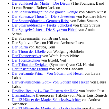
Der Schlüssel der Magie – Die Diebin
(The Founders, Band
1) von Bennett, Robert Jackson
Der Schlüsselträger und die grauen Könige
von Marco Kunst
Der Schwarze Thron 1 – Die Schwestern
von Kendare Blake
Der Smaragddrache – Gemmas Reise
von Britta Strauss
Der Smaragddrache – Tareks Schicksal
von Britta Strauss
Der Spiegelwächter – Die Saga von Eldrid
von Annina
Safran
Der Straßenmagier von Bryan Camp
Der Spuk von Beacon Hill von Ambrose Ibsen
Der Sturm
von Jacuba, Tom
Der Thron der Libelle
von Wolfgang Hohlbein
Der Totenerwecker
von Wrath James White
Der Totenzeichner
von Etzold, Veit
Der Tribut der Ewigkeit
(Symantriet) von C.I. Harriot
Der unsichtbare Freund
von Stephen Chbosky
Der verbannte Prinz – Von Göttern und Hexen
von Laura
Labas
Der verwunschene Gott – Von Göttern und Hexen
von Laura
Labas
Devilish Beauty 1 – Das Flüstern der Hölle
von Justine Pust
Diamantdrache
(Feuerrosen-Trilogie) von Marie-Luis Rönisch
Die 12 Häuser der Magie: Schicksalswächter
von Andreas
Suchanek
Die 12 Häuser der Magie: Schicksalskämpfer
von Andreas