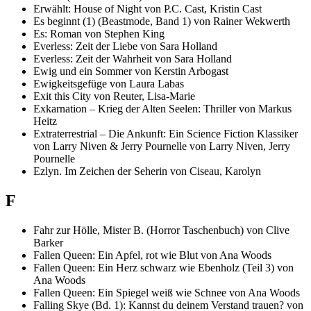
Erwählt: House of Night von P.C. Cast, Kristin Cast
Es beginnt (1) (Beastmode, Band 1) von Rainer Wekwerth
Es: Roman von Stephen King
Everless: Zeit der Liebe von Sara Holland
Everless: Zeit der Wahrheit von Sara Holland
Ewig und ein Sommer von Kerstin Arbogast
Ewigkeitsgefüge von Laura Labas
Exit this City von Reuter, Lisa-Marie
Exkarnation – Krieg der Alten Seelen: Thriller von Markus
Heitz
Extraterrestrial – Die Ankunft: Ein Science Fiction Klassiker
von Larry Niven & Jerry Pournelle von Larry Niven, Jerry
Pournelle
Ezlyn. Im Zeichen der Seherin von Ciseau, Karolyn
F
Fahr zur Hölle, Mister B. (Horror Taschenbuch) von Clive
Barker
Fallen Queen: Ein Apfel, rot wie Blut von Ana Woods
Fallen Queen: Ein Herz schwarz wie Ebenholz (Teil 3) von
Ana Woods
Fallen Queen: Ein Spiegel weiß wie Schnee von Ana Woods
Falling Skye (Bd. 1): Kannst du deinem Verstand trauen? von