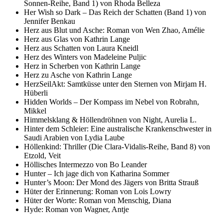
Sonnen-Reihe, Band 1) von Rhoda Belleza
Her Wish so Dark – Das Reich der Schatten (Band 1) von
Jennifer Benkau
Herz aus Blut und Asche: Roman von Wen Zhao, Amélie
Herz aus Glas von Kathrin Lange
Herz aus Schatten von Laura Kneidl
Herz des Winters von Madeleine Puljic
Herz in Scherben von Kathrin Lange
Herz zu Asche von Kathrin Lange
HerzSeilAkt: Samtküsse unter den Sternen von Mirjam H.
Hüberli
Hidden Worlds – Der Kompass im Nebel von Robrahn,
Mikkel
Himmelsklang & Höllendröhnen von Night, Aurelia L.
Hinter dem Schleier: Eine australische Krankenschwester in
Saudi Arabien von Lydia Laube
Höllenkind: Thriller (Die Clara-Vidalis-Reihe, Band 8) von
Etzold, Veit
Höllisches Intermezzo von Bo Leander
Hunter – Ich jage dich von Katharina Sommer
Hunter’s Moon: Der Mond des Jägers von Britta Strauß
Hüter der Erinnerung: Roman von Lois Lowry
Hüter der Worte: Roman von Menschig, Diana
Hyde: Roman von Wagner, Antje