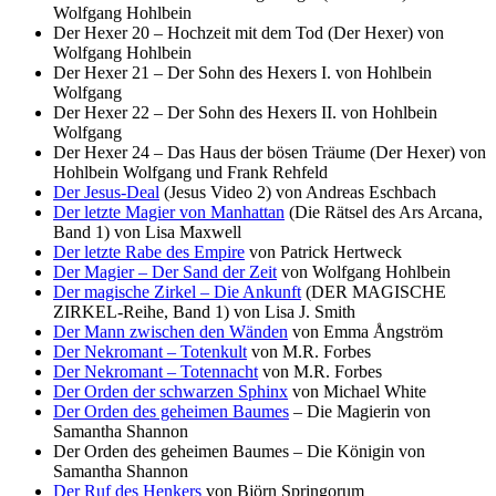
Wolfgang Hohlbein
Der Hexer 20 – Hochzeit mit dem Tod (Der Hexer) von
Wolfgang Hohlbein
Der Hexer 21 – Der Sohn des Hexers I. von Hohlbein
Wolfgang
Der Hexer 22 – Der Sohn des Hexers II. von Hohlbein
Wolfgang
Der Hexer 24 – Das Haus der bösen Träume (Der Hexer) von
Hohlbein Wolfgang und Frank Rehfeld
Der Jesus-Deal
(Jesus Video 2) von Andreas Eschbach
Der letzte Magier von Manhattan
(Die Rätsel des Ars Arcana,
Band 1) von Lisa Maxwell
Der letzte Rabe des Empire
von Patrick Hertweck
Der Magier – Der Sand der Zeit
von Wolfgang Hohlbein
Der magische Zirkel – Die Ankunft
(DER MAGISCHE
ZIRKEL-Reihe, Band 1) von Lisa J. Smith
Der Mann zwischen den Wänden
von Emma Ångström
Der Nekromant – Totenkult
von M.R. Forbes
Der Nekromant – Totennacht
von M.R. Forbes
Der Orden der schwarzen Sphinx
von Michael White
Der Orden des geheimen Baumes
– Die Magierin von
Samantha Shannon
Der Orden des geheimen Baumes – Die Königin von
Samantha Shannon
Der Ruf des Henkers
von Björn Springorum