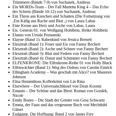
Trümmern (Bände 7-9) von Suchanek, Andreas
Ein MORDs-Team – Der Fall Marietta King 4 – Das Echo
des Schreis (Bände 10-12) von Suchanek, Andreas
Ein Thron aus Knochen und Schatten (Die Fortsetzung von
‚Ein Käfig aus Rache und Blut ‚) von Laura Labas
Eine Krone aus Herz und Asche von Labas, Laura
Eis. Genesis 01. von Wolfgang Hohlbein, Heike Hohlbein
Elanus von Ursula Poznanski
Elayne (Band 1): Rabenkind von Jessica Bernett
Elesztrah (Band 1): Feuer und Eis von Fanny Bechert
Elesztrah (Band 2): Asche und Schnee von Fanny Bechert
Elesztrah (Band 3): Blut und Federn von Fanny Bechert
Elesztrah (Band 4): Dunst und Schimmer von Fanny Bechert
ELFENKRONE: Die Elfenkrone-Reihe 01 von Holly Black
Elfenwächter (Band 1): Weg des Ordens von Carolin Emrich
Ellingham Academy – Was geschah mit Alice? von Maureen
Johnson
Elisa Hemmiltons Kofferkrimi von Lin Rina
Elsewhere – Der Universalschlüssel von Dean Koontz
Emanio – Der Schöne und das Biest: Roman von Gozdek,
Nicole
Emily Bones – Die Stadt der Geister von Gesa Schwartz
Emma, der Faun und das vergessene Buch von Mechthild
Gläser
Endgame. Die Hoffnung: Band 2 von James Frey