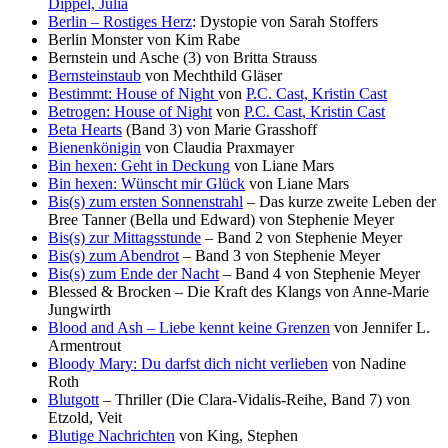
Dippel, Julia
Berlin – Rostiges Herz
: Dystopie von Sarah Stoffers
Berlin Monster von Kim Rabe
Bernstein und Asche (3) von Britta Strauss
Bernsteinstaub
von Mechthild Gläser
Bestimmt: House of Night
von
P.C. Cast, Kristin Cast
Betrogen: House of Night
von
P.C. Cast, Kristin Cast
Beta Hearts
(Band 3) von Marie Grasshoff
Bienenkönigin
von Claudia Praxmayer
Bin hexen: Geht in Deckung
von Liane Mars
Bin hexen: Wünscht mir Glück
von Liane Mars
Bis(s) zum ersten Sonnenstrahl
– Das kurze zweite Leben der
Bree Tanner (Bella und Edward) von Stephenie Meyer
Bis(s) zur Mittagsstunde
– Band 2 von Stephenie Meyer
Bis(s) zum Abendrot
– Band 3 von Stephenie Meyer
Bis(s) zum Ende der Nacht
– Band 4 von Stephenie Meyer
Blessed & Brocken – Die Kraft des Klangs von Anne-Marie
Jungwirth
Blood and Ash – Liebe kennt keine Grenzen
von Jennifer L.
Armentrout
Bloody Mary: Du darfst dich nicht verlieben
von Nadine
Roth
Blutgott
– Thriller (Die Clara-Vidalis-Reihe, Band 7) von
Etzold, Veit
Blutige Nachrichten
von King, Stephen