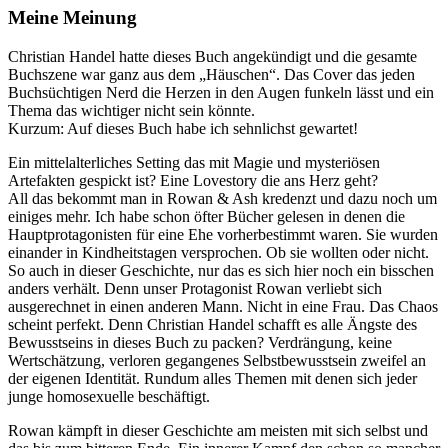
Meine Meinung
Christian Handel hatte dieses Buch angekündigt und die gesamte
Buchszene war ganz aus dem „Häuschen“. Das Cover das jeden
Buchsüchtigen Nerd die Herzen in den Augen funkeln lässt und ein
Thema das wichtiger nicht sein könnte.
Kurzum: Auf dieses Buch habe ich sehnlichst gewartet!
Ein mittelalterliches Setting das mit Magie und mysteriösen
Artefakten gespickt ist? Eine Lovestory die ans Herz geht?
All das bekommt man in Rowan & Ash kredenzt und dazu noch um
einiges mehr. Ich habe schon öfter Bücher gelesen in denen die
Hauptprotagonisten für eine Ehe vorherbestimmt waren. Sie wurden
einander in Kindheitstagen versprochen. Ob sie wollten oder nicht.
So auch in dieser Geschichte, nur das es sich hier noch ein bisschen
anders verhält. Denn unser Protagonist Rowan verliebt sich
ausgerechnet in einen anderen Mann. Nicht in eine Frau. Das Chaos
scheint perfekt. Denn Christian Handel schafft es alle Ängste des
Bewusstseins in dieses Buch zu packen? Verdrängung, keine
Wertschätzung, verloren gegangenes Selbstbewusstsein zweifel an
der eigenen Identität. Rundum alles Themen mit denen sich jeder
junge homosexuelle beschäftigt.
Rowan kämpft in dieser Geschichte am meisten mit sich selbst und