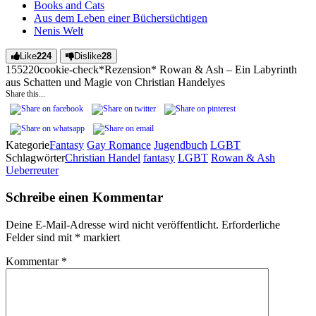
Books and Cats
Aus dem Leben einer Büchersüchtigen
Nenis Welt
Like
224
Dislike
28
1552
2
0
cookie-check
*Rezension* Rowan & Ash – Ein Labyrinth
aus Schatten und Magie von Christian Handel
yes
Share this...
Kategorie
Fantasy
Gay Romance
Jugendbuch
LGBT
Schlagwörter
Christian Handel
fantasy
LGBT
Rowan & Ash
Ueberreuter
Schreibe einen Kommentar
Deine E-Mail-Adresse wird nicht veröffentlicht.
Erforderliche
Felder sind mit
*
markiert
Kommentar
*