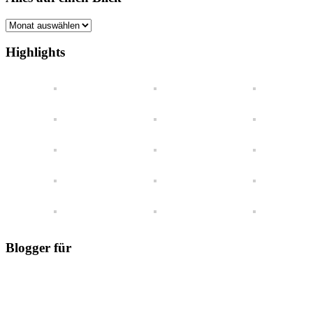
Alles
auf
einen
Highlights
Blick
Blogger für