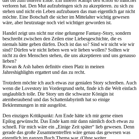
das bis zum bitteren Ende. Ein innerer Kampf den schon so mancher
verloren hat. Den Mut aufzubringen sich zu akzeptieren. zu sich zu
stehen und nicht ein Leben aufzubauen das man eigentlich gar nicht
möchte. Eine Botschaft die sicher im Mittelalter wichtig gewesen
wäre, aber heutzutage noch viel wichtiger geworden ist.
Handel zeigt uns nicht nur eine gelungene Fantasy-Story, sondern
beschreibt zwischen den Zeilen eine Liebesgeschichte, die es
niemals hätte geben dürfen. Doch ist das so? Sind wir nicht wie wir
sind? Dürfen wir nicht lieben wen wir lieben wollen? Sollten wir
nicht zu den Menschen stehen, die uns akzeptieren und uns genauso
lieben?
Rowan & Ash haben definitiv einen Platz in meinen
Jahreshighlights ergattert und das zu recht.
Trotzdem möchte ich auch etwas zur genialen Story schreiben. Auch
wenn die Lovestory im Vordergrund steht, finde ich die Welt einfach
unglaublich tolle. Die Story um die schwarze Königin ist
atemberaubend und das Schattenlabyrinth hat so einige
Beklemmungen in mir ausgelöst.
Den einzigen Kritikpunkt: Am Ende hätte ich mir gerne einen
Epilog gewünscht. Das Ende kam mir dann nämlich doch etwas zu
schnell. Für mich wäre ein „Einige Zeit später“ lieb gewesen. Denn
gerade das große Zusammentreffen wäre genau das gewesen was
eigentlich im ganzen Buch Thema war. (Ohne weiter