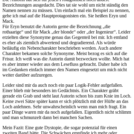
Bezeichnungen ausgedacht. Dies tat sie wohl um nicht ständig den
Namen nennen zu müssen. Um einfach mal ein Beispiel zu nennen,
gehe ich mal auf die Hauptprotagonisten ein. Sie heißen Eryn und
Mack.
Für Eryn benutzt die Autorin gerne die Bezeichnung „die
rothaarige“ und für Mack „der blonde“ oder „der Ingenieur“. Leider
erzielten diese Synonyme genau das Gegenteil bei mir. Ich emfand
es eher als ziemlich abwertend und degradierend. Als würde
beiläufig ein Nebencharakter beschrieben werden. Auch andere
Charakter bekamen solche Synonyme. Meist bezog es sich auf die
Frisur. Ich weiß was die Autorin damit bezwecken wollte. Mich hat
es aber immer wieder aus dem Lesefluss gebracht. Daher habe ich
im Gedanken einfach immer den Namen eingesetzt um mich nicht
weiter darüber aufzuregen.
Leider sind mir da auch noch ein paar Logik-Fehler aufgefallen.
Einer blieb mir besonders im Gedächtnis. Ein Charakter gräbt
gerade ein Grab und steht laut Autorin schon bis zum Knie im Loch.
Keine zwei Sätze später kann er sich plötzlich mit der Hüfte an das
Loch anlehnen. Sehr unwahrscheinlich wenn man mich fragt. Ein
paar Dinge waren mir da noch aufgefallen. Eigentlich nicht schlimm
und man schmunzelt dann bei manchen Sachen.
Mein Fazit: Eine gute Dystopie, die sogar potenzial für einen
zweiten Band hätte. Die Schwächen empfinde ich mehr oder