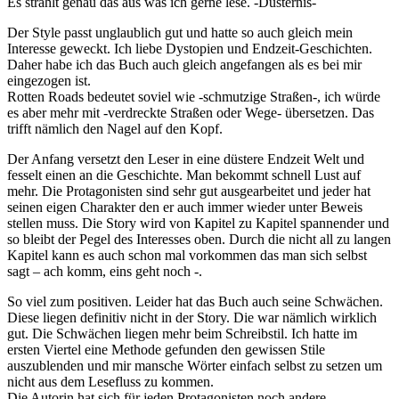
Es strahlt genau das aus was ich gerne lese. -Düsternis-
Der Style passt unglaublich gut und hatte so auch gleich mein
Interesse geweckt. Ich liebe Dystopien und Endzeit-Geschichten.
Daher habe ich das Buch auch gleich angefangen als es bei mir
eingezogen ist.
Rotten Roads bedeutet soviel wie -schmutzige Straßen-, ich würde
es aber mehr mit -verdreckte Straßen oder Wege- übersetzen. Das
trifft nämlich den Nagel auf den Kopf.
Der Anfang versetzt den Leser in eine düstere Endzeit Welt und
fesselt einen an die Geschichte. Man bekommt schnell Lust auf
mehr. Die Protagonisten sind sehr gut ausgearbeitet und jeder hat
seinen eigen Charakter den er auch immer wieder unter Beweis
stellen muss. Die Story wird von Kapitel zu Kapitel spannender und
so bleibt der Pegel des Interesses oben. Durch die nicht all zu langen
Kapitel kann es auch schon mal vorkommen das man sich selbst
sagt – ach komm, eins geht noch -.
So viel zum positiven. Leider hat das Buch auch seine Schwächen.
Diese liegen definitiv nicht in der Story. Die war nämlich wirklich
gut. Die Schwächen liegen mehr beim Schreibstil. Ich hatte im
ersten Viertel eine Methode gefunden den gewissen Stile
auszublenden und mir mansche Wörter einfach selbst zu setzen um
nicht aus dem Lesefluss zu kommen.
Die Autorin hat sich für jeden Protagonisten noch andere