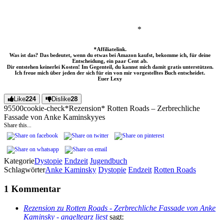
*
*Affiliatelink.
Was ist das? Das bedeutet, wenn du etwas bei Amazon kaufst, bekomme ich, für deine
Entscheidung, ein paar Cent ab.
Dir entstehen keinerlei Kosten! Im Gegenteil, du kannst mich damit gratis unterstützen.
Ich freue mich über jeden der sich für ein von mir vorgestelltes Buch entscheidet.
Euer Lexy
Like
224
Dislike
28
955
0
0
cookie-check
*Rezension* Rotten Roads – Zerbrechliche
Fassade von Anke Kaminsky
yes
Share this...
Kategorie
Dystopie
Endzeit
Jugendbuch
Schlagwörter
Anke Kaminsky
Dystopie
Endzeit
Rotten Roads
1 Kommentar
Rezension zu Rotten Roads - Zerbrechliche Fassade von Anke
Kaminsky - angeltearz liest
sagt: