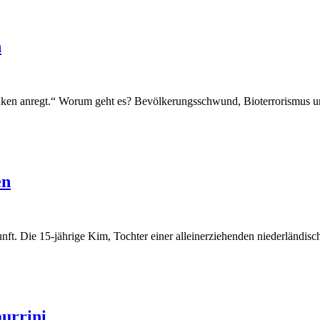
h
denken anregt.“ Worum geht es? Bevölkerungsschwund, Bioterrorismu
en
ft. Die 15-jährige Kim, Tochter einer alleinerziehenden niederländis
aurrini