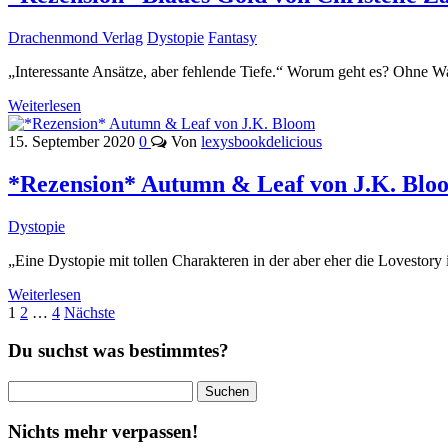
Drachenmond Verlag
Dystopie
Fantasy
„Interessante Ansätze, aber fehlende Tiefe.“ Worum geht es? Ohne Wa
Weiterlesen
15. September 2020
0
Von
lexysbookdelicious
*Rezension* Autumn & Leaf von J.K. Blo
Dystopie
„Eine Dystopie mit tollen Charakteren in der aber eher die Lovesto
Weiterlesen
Seitennummerierung
1
2
…
4
Nächste
der
Du suchst was bestimmtes?
Beiträge
Suchen
nach:
Nichts mehr verpassen!