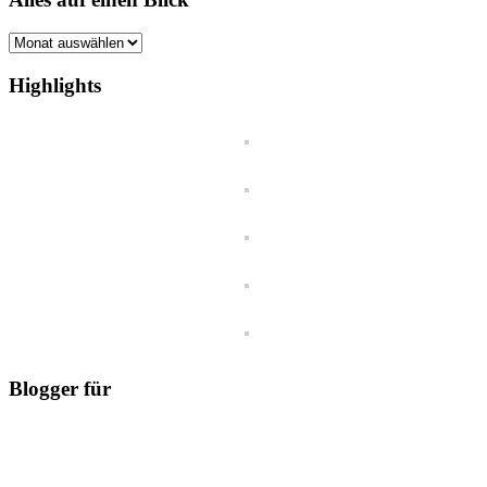
Alles
auf
einen
Highlights
Blick
Blogger für