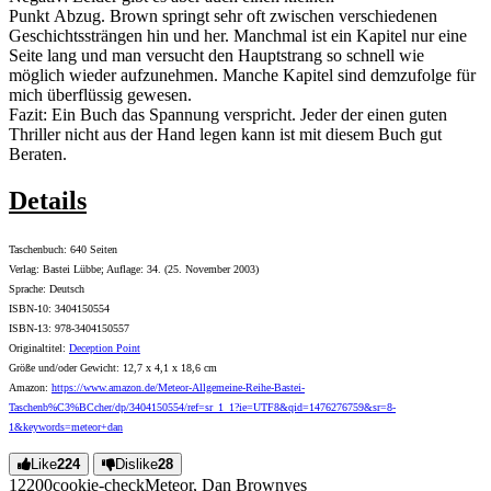
Punkt Abzug. Brown springt sehr oft zwischen verschiedenen
Geschichtssträngen hin und her. Manchmal ist ein Kapitel nur eine
Seite lang und man versucht den Hauptstrang so schnell wie
möglich wieder aufzunehmen. Manche Kapitel sind demzufolge für
mich überflüssig gewesen.
Fazit: Ein Buch das Spannung verspricht. Jeder der einen guten
Thriller nicht aus der Hand legen kann ist mit diesem Buch gut
Beraten.
Details
Taschenbuch: 640 Seiten
Verlag: Bastei Lübbe; Auflage: 34. (25. November 2003)
Sprache: Deutsch
ISBN-10: 3404150554
ISBN-13: 978-3404150557
Originaltitel:
Deception Point
Größe und/oder Gewicht: 12,7 x 4,1 x 18,6 cm
Amazon:
https://www.amazon.de/Meteor-Allgemeine-Reihe-Bastei-
Taschenb%C3%BCcher/dp/3404150554/ref=sr_1_1?ie=UTF8&qid=1476276759&sr=8-
1&keywords=meteor+dan
Like
224
Dislike
28
122
0
0
cookie-check
Meteor, Dan Brown
yes