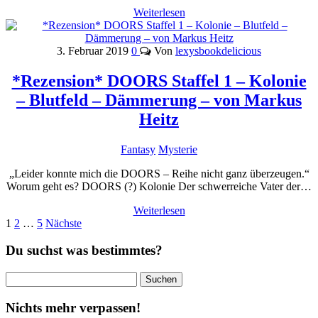
Weiterlesen
3. Februar 2019
0
Von
lexysbookdelicious
*Rezension* DOORS Staffel 1 – Kolonie
– Blutfeld – Dämmerung – von Markus
Heitz
Fantasy
Mysterie
„Leider konnte mich die DOORS – Reihe nicht ganz überzeugen.“
Worum geht es? DOORS (?) Kolonie Der schwerreiche Vater der…
Weiterlesen
Seitennummerierung
1
2
…
5
Nächste
der
Du suchst was bestimmtes?
Beiträge
Suchen
nach:
Nichts mehr verpassen!