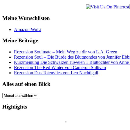
Meine Wunschlisten
Amazon WuLi
Meine Beiträge
Rezension Soulmate – Mein Weg zu dir von L.A. Green
Rezension Soul – Die Bürde des Blutmondes von Jennifer Ebb
Kurzmeinung Die Schwarzen Juwelen 1 Bluttochter von Anne
Rezension The Red Winter von Cameron Sullivan
Rezension Das Totenvlies von Leo Nachtigall
Alles auf einen Blick
Alles
auf
einen
Highlights
Blick