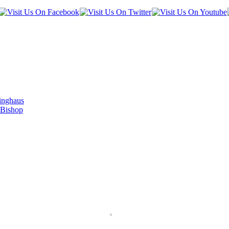
inghaus
 Bishop