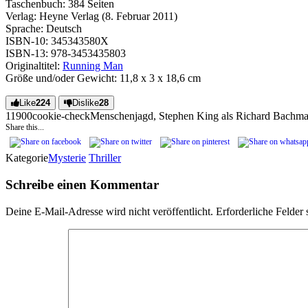
Taschenbuch: 384 Seiten
Verlag: Heyne Verlag (8. Februar 2011)
Sprache: Deutsch
ISBN-10: 345343580X
ISBN-13: 978-3453435803
Originaltitel:
Running Man
Größe und/oder Gewicht: 11,8 x 3 x 18,6 cm
Like
224
Dislike
28
119
0
0
cookie-check
Menschenjagd, Stephen King als Richard Bachm
Share this...
Kategorie
Mysterie
Thriller
Schreibe einen Kommentar
Deine E-Mail-Adresse wird nicht veröffentlicht.
Erforderliche Felder 