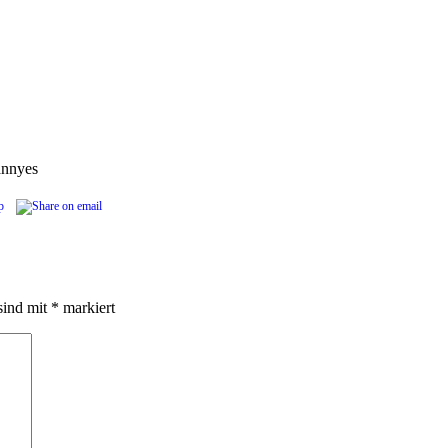
ann
yes
sind mit
*
markiert