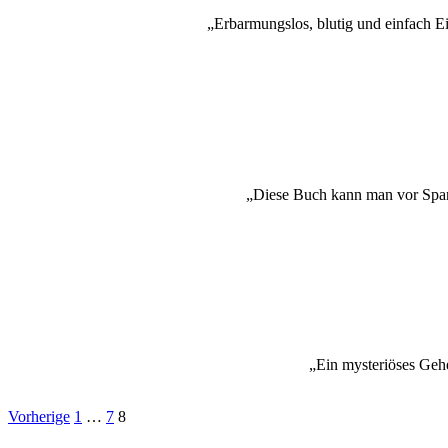
„Erbarmungslos, blutig und einfach Ei
„Diese Buch kann man vor Span
„Ein mysteriöses Geh
Seitennummerierung
Vorherige
1
…
7
8
der