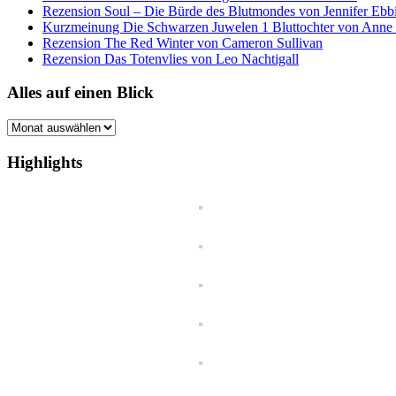
Rezension Soul – Die Bürde des Blutmondes von Jennifer Ebb
Kurzmeinung Die Schwarzen Juwelen 1 Bluttochter von Anne
Rezension The Red Winter von Cameron Sullivan
Rezension Das Totenvlies von Leo Nachtigall
Alles auf einen Blick
Alles
auf
einen
Highlights
Blick