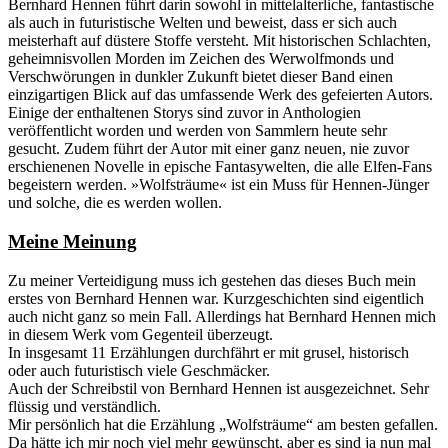
Bernhard Hennen führt darin sowohl in mittelalterliche, fantastische
als auch in futuristische Welten und beweist, dass er sich auch
meisterhaft auf düstere Stoffe versteht. Mit historischen Schlachten,
geheimnisvollen Morden im Zeichen des Werwolfmonds und
Verschwörungen in dunkler Zukunft bietet dieser Band einen
einzigartigen Blick auf das umfassende Werk des gefeierten Autors.
Einige der enthaltenen Storys sind zuvor in Anthologien
veröffentlicht worden und werden von Sammlern heute sehr
gesucht. Zudem führt der Autor mit einer ganz neuen, nie zuvor
erschienenen Novelle in epische Fantasywelten, die alle Elfen-Fans
begeistern werden. »Wolfsträume« ist ein Muss für Hennen-Jünger
und solche, die es werden wollen.
Meine Meinung
Zu meiner Verteidigung muss ich gestehen das dieses Buch mein
erstes von Bernhard Hennen war. Kurzgeschichten sind eigentlich
auch nicht ganz so mein Fall. Allerdings hat Bernhard Hennen mich
in diesem Werk vom Gegenteil überzeugt.
In insgesamt 11 Erzählungen durchfährt er mit grusel, historisch
oder auch futuristisch viele Geschmäcker.
Auch der Schreibstil von Bernhard Hennen ist ausgezeichnet. Sehr
flüssig und verständlich.
Mir persönlich hat die Erzählung „Wolfsträume“ am besten gefallen.
Da hätte ich mir noch viel mehr gewünscht, aber es sind ja nun mal