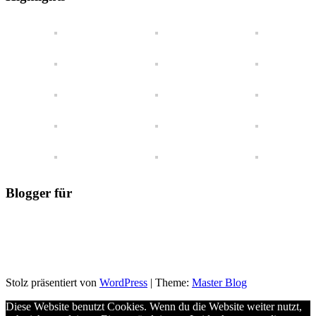
Blick
Blogger für
Stolz präsentiert von
WordPress
|
Theme:
Master Blog
Diese Website benutzt Cookies. Wenn du die Website weiter nutzt,