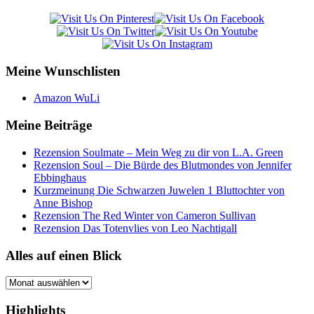
Meine Wunschlisten
Amazon WuLi
Meine Beiträge
Rezension Soulmate – Mein Weg zu dir von L.A. Green
Rezension Soul – Die Bürde des Blutmondes von Jennifer
Ebbinghaus
Kurzmeinung Die Schwarzen Juwelen 1 Bluttochter von
Anne Bishop
Rezension The Red Winter von Cameron Sullivan
Rezension Das Totenvlies von Leo Nachtigall
Alles auf einen Blick
Alles
auf
einen
Highlights