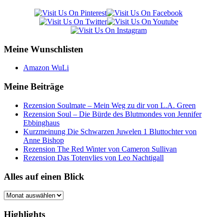
Meine Wunschlisten
Amazon WuLi
Meine Beiträge
Rezension Soulmate – Mein Weg zu dir von L.A. Green
Rezension Soul – Die Bürde des Blutmondes von Jennifer
Ebbinghaus
Kurzmeinung Die Schwarzen Juwelen 1 Bluttochter von
Anne Bishop
Rezension The Red Winter von Cameron Sullivan
Rezension Das Totenvlies von Leo Nachtigall
Alles auf einen Blick
Alles
auf
einen
Highlights