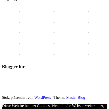
Blick
Blogger für
Stolz präsentiert von
WordPress
|
Theme:
Master Blog
Diese Website benutzt Cookies. Wenn du die Website weiter nutzt,