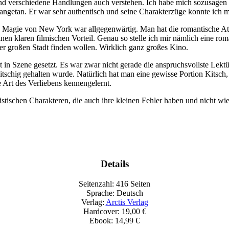
 und verschiedene Handlungen auch verstehen. Ich habe mich sozusagen 
 angetan. Er war sehr authentisch und seine Charakterzüge konnte ich m
ie Magie von New York war allgegenwärtig. Man hat die romantische At
nen klaren filmischen Vorteil. Genau so stelle ich mir nämlich eine 
der großen Stadt finden wollen. Wirklich ganz großes Kino.
 in Szene gesetzt. Es war zwar nicht gerade die anspruchsvollste Lekt
 kitschig gehalten wurde. Natürlich hat man eine gewisse Portion Kitsch,
e Art des Verliebens kennengelernt.
listischen Charakteren, die auch ihre kleinen Fehler haben und nicht w
Details
Seitenzahl: 416 Seiten
Sprache: Deutsch
Verlag:
Arctis Verlag
Hardcover: 19,00 €
Ebook: 14,99 €