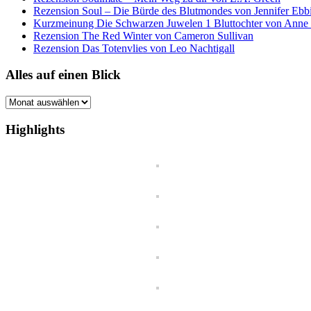
Rezension Soul – Die Bürde des Blutmondes von Jennifer Ebb
Kurzmeinung Die Schwarzen Juwelen 1 Bluttochter von Anne
Rezension The Red Winter von Cameron Sullivan
Rezension Das Totenvlies von Leo Nachtigall
Alles auf einen Blick
Alles
auf
einen
Highlights
Blick