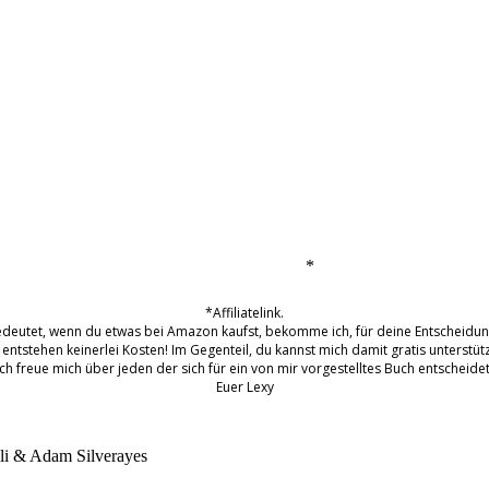
*
*Affiliatelink.
edeutet, wenn du etwas bei Amazon kaufst, bekomme ich, für deine Entscheidung
 entstehen keinerlei Kosten! Im Gegenteil, du kannst mich damit gratis unterstüt
Ich freue mich über jeden der sich für ein von mir vorgestelltes Buch entscheidet
Euer Lexy
lli & Adam Silvera
yes