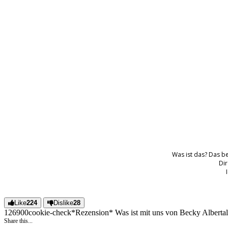
Was ist das? Das b
Dir
Like
224
Dislike
28
1269
0
0
cookie-check
*Rezension* Was ist mit uns von Becky Alberta
Share this...