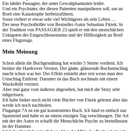
Ein labiler Passagier, der unter Gewaltphantasien leidet.
Und ein Psychiater, der diesen Patienten manipulieren soll, um an
Bord eine Katastrophe herbeizuführen.
Sonst verliert er etwas sehr viel Wichtigeres als sein Leben …
Der neue Psychothriller von Bestseller-Autor Sebastian Fitzek: In
der Tradition von PASSAGIER 23 spielt er mit den menschlichen
Urängsten des Eingeschlossenseins und der Hilflosigkeit an Bord
eines Flugzeugs.
Mein Meinung
Schon allein die Buchgestaltung hat wieder 5 Sterne verdient. Ich
besitze die Hardcover Version. Der glatte, glänzende Buchumschlag
macht schon was her. Der Effekt entsteht aber erst wenn man den
Umschlag Entfernt. Darunter ist das Buch nochmals mit einem
Wackelbild verziert.
Aber mal ganz vom äußeren abgesehen, hat mich die Story sehr
mitgerissen.
Ich habe bisher noch nicht viele Bücher von Fitzek gelesen aber das
werde ich noch nachholen.
Flugangst 7A ist ein gut konstruiertes Buch. Ich fand es einfach nur
Spannend und habe es an einem einzigen Tag verschlungen. Die Art
mit der der Autor es schafft die Menschliche Psyche zu beeinflussen
ist der Hammer.