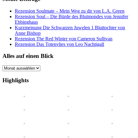
Rezension Soulmate – Mein Weg zu dir von L.A. Green
Rezension Soul – Die Bürde des Blutmondes von Jennifer
Ebbinghaus
Kurzmeinung Die Schwarzen Juwelen 1 Bluttochter von
Anne Bishop
Rezension The Red Winter von Cameron Sullivan
Rezension Das Totenvlies von Leo Nachtigall
Alles auf einen Blick
Alles
auf
einen
Highlights
Blick