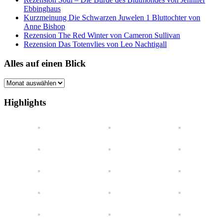
Ebbinghaus
Kurzmeinung Die Schwarzen Juwelen 1 Bluttochter von
Anne Bishop
Rezension The Red Winter von Cameron Sullivan
Rezension Das Totenvlies von Leo Nachtigall
Alles auf einen Blick
Alles
auf
einen
Highlights
Blick