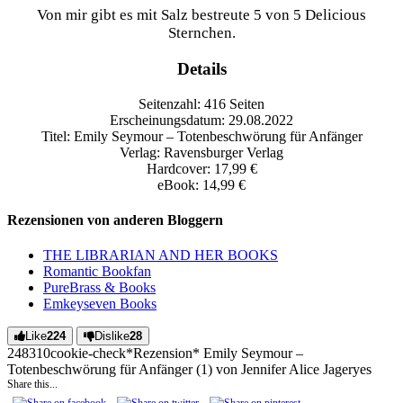
Von mir gibt es mit Salz bestreute 5 von 5 Delicious
Sternchen.
Details
Seitenzahl: 416 Seiten
Erscheinungsdatum: 29.08.2022
Titel: Emily Seymour – Totenbeschwörung für Anfänger
Verlag: Ravensburger Verlag
Hardcover: 17,99 €
eBook: 14,99 €
Rezensionen von anderen Bloggern
THE LIBRARIAN AND HER BOOKS
Romantic Bookfan
PureBrass & Books
Emkeyseven Books
Like
224
Dislike
28
2483
1
0
cookie-check
*Rezension* Emily Seymour –
Totenbeschwörung für Anfänger (1) von Jennifer Alice Jager
yes
Share this...