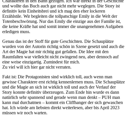
Charakteren in den Bann gezogen. Ich war direkt in der Geschichte
und wollte das Buch auch gar nicht mehr weglegen. Die Story ist
definitiv kein Einheitsbrei und ich mag den eher lockeren
Erzählstile. Wir begleiten die tollpatschige Emily in die Welt der
Totenbeschwörung. Nur das Emily die einzige aus der Familie ist,
die keine Kräfte hat und somit immer die unangenehmen Aufgaben
erledigen muss.
Genau das ist der Stoff für gute Geschichten. Die Schauplätze
wurden von der Autorin richtig schön in Szene gesetzt und auch die
Art der Magie hat mir richtig gut gefallen. Die Idee mit den
Raumfalten war vielleicht nicht zwingend neu, aber dennoch auf
eine weise einzigartig. Zumindest für mich.
Zu viel will ich hier gar nicht verraten.
Fakt ist: Die Protagonisten sind wirklich toll, auch wenn man
gewisse Charaktere erst richtig kennenlernen muss. Die Schauplätze
und die Magie an sich ist wirklich toll und auch der Verlauf der
Story konnte definitiv überzeugen. Zum Ende hin wurde es dann
natürlich sehr spannend und gerade wenn man denkt – PUH man
kann mal durchatmen – kommt ein Cliffhanger der sich gewaschen
hat. Ich würde am liebsten direkt weiterlesen, aber bis April 2023
müssen wir noch warten.