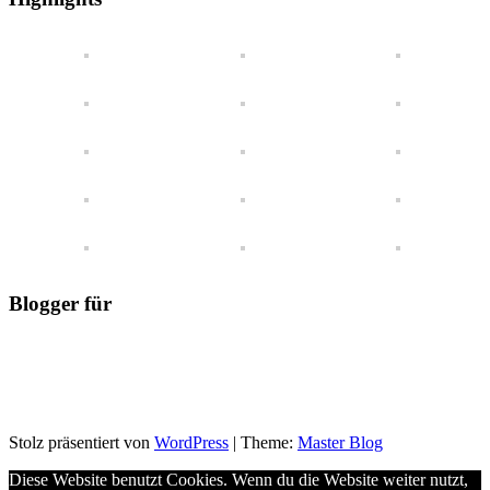
Blick
Blogger für
Stolz präsentiert von
WordPress
|
Theme:
Master Blog
Diese Website benutzt Cookies. Wenn du die Website weiter nutzt,