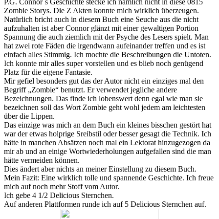
P.G. Connor`s Geschichte stecke ich nämlich nicht in diese 0815
Zombie Storys. Die Z Akten konnte mich wirklich überzeugen.
Natürlich bricht auch in diesem Buch eine Seuche aus die nicht
aufzuhalten ist aber Connor glänzt mit einer gewaltigen Portion
Spannung die auch ziemlich mit der Psyche des Lesers spielt. Man
hat zwei rote Fäden die irgendwann aufeinander treffen und es ist
einfach alles Stimmig. Ich mochte die Beschreibungen die Untoten.
Ich konnte mir alles super vorstellen und es blieb noch genügend
Platz für die eigene Fantasie.
Mir gefiel besonders gut das der Autor nicht ein einziges mal den
Begriff „Zombie“ benutzt. Er verwendet jegliche andere
Bezeichnungen. Das finde ich lobenswert denn egal wie man sie
bezeichnen soll das Wort Zombie geht wohl jedem am leichtesten
über die Lippen.
Das einzige was mich an dem Buch ein kleines bisschen gestört hat
war der etwas holprige Sreibstil oder besser gesagt die Technik. Ich
hätte in manchen Absätzen noch mal ein Lektorat hinzugezogen da
mir ab und an einige Wortwiederholungen aufgefallen sind die man
hätte vermeiden können.
Dies ändert aber nichts an meiner Einstellung zu diesem Buch.
Mein Fazit: Eine wirklich tolle und spannende Geschichte. Ich freue
mich auf noch mehr Stoff vom Autor.
Ich gebe 4 1/2 Delicious Sternchen.
Auf anderen Plattformen runde ich auf 5 Delicious Sternchen auf.