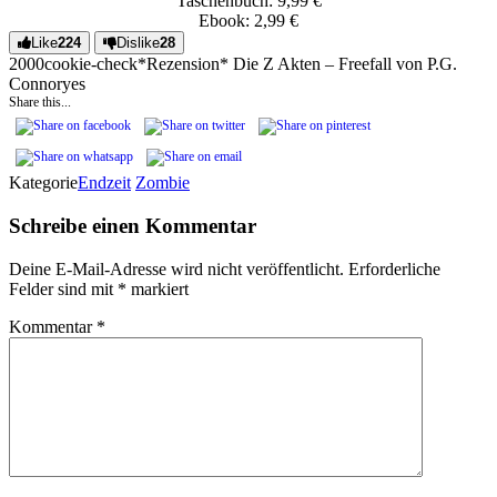
Taschenbuch: 9,99 €
Ebook: 2,99 €
Like
224
Dislike
28
20
0
0
cookie-check
*Rezension* Die Z Akten – Freefall von P.G.
Connor
yes
Share this...
Kategorie
Endzeit
Zombie
Schreibe einen Kommentar
Deine E-Mail-Adresse wird nicht veröffentlicht.
Erforderliche
Felder sind mit
*
markiert
Kommentar
*