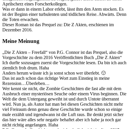
Aprilscherz eines Forscherkollegen.
Was er dann in einem Labor erlebt, lässt ihm den Atem stocken. Es
ist der Beginn einer turbulenten und tödlichen Reise. Abwärts. Denn
die Toten erwachen.
Dieser Roman ist das Prequel zu: Die Z Akten, erschienen im
Dezember 2016.
Meine Meinung
„Die Z Akten – Freefall“ von P.G. Connor ist das Prequel, also die
Vorgeschichte zu dem 2016 Veröffentlichten Buch „Die Z Akten“
Ich durfte sozusagen zuerst die Vorgeschichte lesen. Da bin ich auch
ziemlich froh drum. Haha
Anders herum wüsste ich ja sonst schon wer überlebt. 🙂
Das ist auch schon das richtige Wort zum Einstieg in meine
Rezension…Überleben…
Wer kennt sie nicht, die Zombie Geschichten die fast alle mit dem
Ausbruch einer mysteriösen Seuche oder einem Virus beginnen. Die
Welt die dem Untergang geweiht ist und durch Untote überrannt
wird. Nun ja, als Autor hat man bei diesen Geschichten nicht mehr
viel Freiraum denn genau diese Geschichte wurde schon so einige
male erzählt und irgendwann ist die Luft raus. Ihr denkt jetzt sicher
das hier wäre alles sehr negativ behaftet aber ich habe ja noch gar
nicht richtig angefangen. Haha