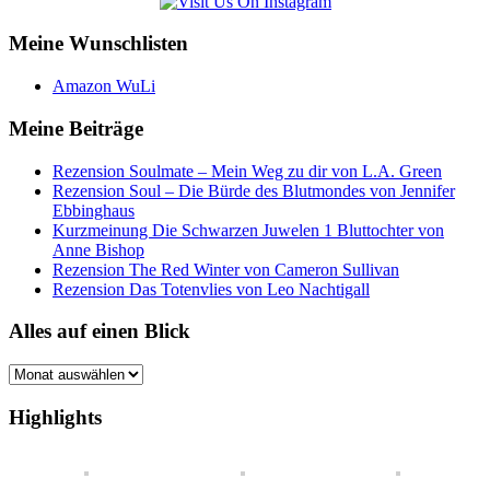
Meine Wunschlisten
Amazon WuLi
Meine Beiträge
Rezension Soulmate – Mein Weg zu dir von L.A. Green
Rezension Soul – Die Bürde des Blutmondes von Jennifer
Ebbinghaus
Kurzmeinung Die Schwarzen Juwelen 1 Bluttochter von
Anne Bishop
Rezension The Red Winter von Cameron Sullivan
Rezension Das Totenvlies von Leo Nachtigall
Alles auf einen Blick
Alles
auf
einen
Highlights
Blick