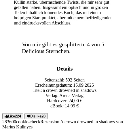
Kullin starke, überraschende Twists, die mir sehr gut
gefallen haben. Insgesamt ein optisch und in großen
Teilen inhaltlich lohnendes Buch, das mit einem
holprigen Start punktet, aber mit einem befriedigenden
und eindrucksvollen Abschluss.
Von mir gibt es gesplitterte 4 von 5
Delicious Sternchen.
Details
Seitenzahl: 592 Seiten
Erscheinungsdatum: 15.09.2025
Titel: a crown drowned in shadows
Verlag: Arena Verlag
Hardcover: 24,00 €
eBook: 14,99 €
Like
224
Dislike
28
2836
0
0
cookie-check
Rezension A crown drowned in shadows von
Marius Kulin
yes