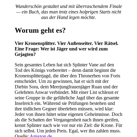
Wunderschön gestaltet und mit überraschendem Finale
— ein Buch, das man trotz eines holprigen Starts nicht
aus der Hand legen möchte.
Worum geht es?
Vier Kronensplitter. Vier Außenseiter. Vier Rätsel.
Eine Frage: Wer ist Jäger und wer wird zum
Gejagten?
Sein gesamtes Leben hat sich Splinter Vane auf den
Tod des Königs vorbereitet – denn damit beginnt die
Kronensplitterjagd, die über den Thronerben von Foris
entscheidet. Um zu gewinnen, hat er sich mit der
Diebin Sora, dem Meerjungfrauenjäger Ruan und der
Gelehrten Anwar verbündet. Mit einer List schleust er
seine Gruppe in die gefährliche Jagd über das gesamte
Inselreich ein. Während sie Prüfungen bestehen und
ihre tödlichen Gegner überleben müssen, wird klar:
Jeder von ihnen hütet seine eigenen Geheimnisse. Doch
als die Schatten der Vergangenheit nach ihnen greifen,
kennt Splinter nach wie vor nur ein Ziel: die Krone. Für
sich selbst. Um jeden Preis. Egal, wer ihn zahlen muss.
Quelle:
Amazon.de