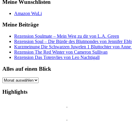
Meine Wunschlisten
Amazon WuLi
Meine Beiträge
Rezension Soulmate – Mein Weg zu dir von L.A. Green
Rezension Soul – Die Bürde des Blutmondes von Jennifer Ebb
Kurzmeinung Die Schwarzen Juwelen 1 Bluttochter von Anne
Rezension The Red Winter von Cameron Sullivan
Rezension Das Totenvlies von Leo Nachtigall
Alles auf einen Blick
Alles
auf
einen
Highlights
Blick