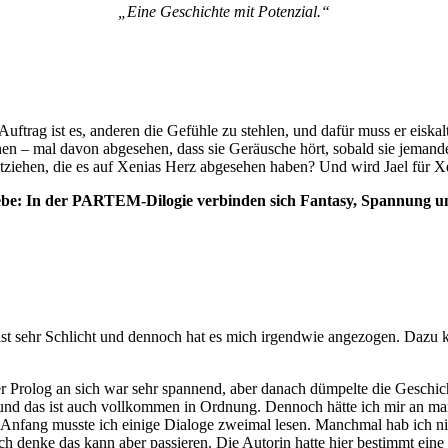
„Eine Geschichte mit Potenzial.“
rag ist es, anderen die Gefühle zu stehlen, und dafür muss er eiskalt s
en – mal davon abgesehen, dass sie Geräusche hört, sobald sie jemanden
tziehen, die es auf Xenias Herz abgesehen haben? Und wird Jael für Xe
iebe: In der PARTEM-Dilogie verbinden sich Fantasy, Spannung un
ist sehr Schlicht und dennoch hat es mich irgendwie angezogen. Dazu k
Der Prolog an sich war sehr spannend, aber danach dümpelte die Geschic
 und das ist auch vollkommen in Ordnung. Dennoch hätte ich mir an m
m Anfang musste ich einige Dialoge zweimal lesen. Manchmal hab ich n
Ich denke das kann aber passieren. Die Autorin hatte hier bestimmt e