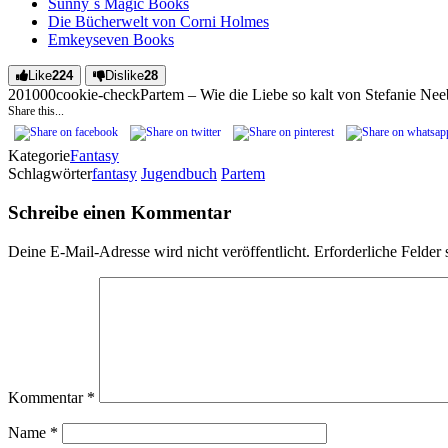
Sunny´s Magic Books
Die Bücherwelt von Corni Holmes
Emkeyseven Books
Like
224
Dislike
28
2010
0
0
cookie-check
Partem – Wie die Liebe so kalt von Stefanie Nee
Share this...
Kategorie
Fantasy
Schlagwörter
fantasy
Jugendbuch
Partem
Schreibe einen Kommentar
Deine E-Mail-Adresse wird nicht veröffentlicht.
Erforderliche Felder 
Kommentar
*
Name
*