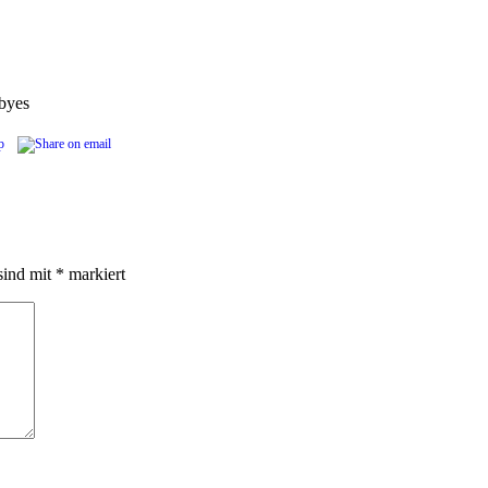
b
yes
sind mit
*
markiert