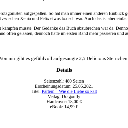
tprotagonisten aufgespalten. So hat man immer einen anderen Einblick 
ft zwischen Xenia und Felix etwas toxisch war. Auch das ist aber einf
klich kämpfen musste. Der Gedanke das Buch abzubrechen war da. Denn
 Band offen gelassen, dennoch hätte im ersten Band mehr passieren und 
Von mir gibt es gefühlvoll aufgesaugte 2,5 Delicious Sternchen
Details
Seitenzahl: 480 Seiten
Erscheinungsdatum: 25.05.2021
Titel:
Partem – Wie die Liebe so kalt
Verlag: Dragonfly
Hardcover: 18,00 €
eBook: 14,99 €