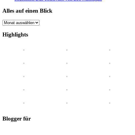
Alles auf einen Blick
Alles
auf
einen
Highlights
Blick
Blogger für