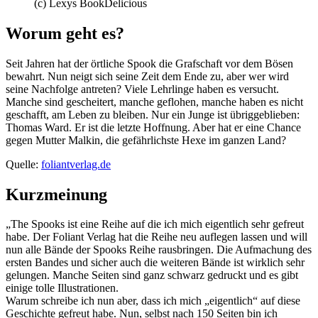
(c) Lexys BookDelicious
Worum geht es?
Seit Jahren hat der örtliche Spook die Grafschaft vor dem Bösen
bewahrt. Nun neigt sich seine Zeit dem Ende zu, aber wer wird
seine Nachfolge antreten? Viele Lehrlinge haben es versucht.
Manche sind gescheitert, manche geflohen, manche haben es nicht
geschafft, am Leben zu bleiben. Nur ein Junge ist übriggeblieben:
Thomas Ward. Er ist die letzte Hoffnung. Aber hat er eine Chance
gegen Mutter Malkin, die gefährlichste Hexe im ganzen Land?
Quelle:
foliantverlag.de
Kurzmeinung
„The Spooks ist eine Reihe auf die ich mich eigentlich sehr gefreut
habe. Der Foliant Verlag hat die Reihe neu auflegen lassen und will
nun alle Bände der Spooks Reihe rausbringen. Die Aufmachung des
ersten Bandes und sicher auch die weiteren Bände ist wirklich sehr
gelungen. Manche Seiten sind ganz schwarz gedruckt und es gibt
einige tolle Illustrationen.
Warum schreibe ich nun aber, dass ich mich „eigentlich“ auf diese
Geschichte gefreut habe. Nun, selbst nach 150 Seiten bin ich