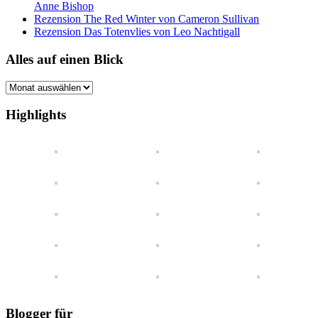
Anne Bishop
Rezension The Red Winter von Cameron Sullivan
Rezension Das Totenvlies von Leo Nachtigall
Alles auf einen Blick
Alles
auf
einen
Highlights
Blick
Blogger für