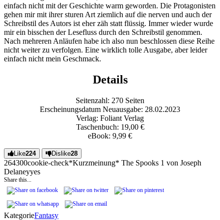
einfach nicht mit der Geschichte warm geworden. Die Protagonisten
gehen mir mit ihrer sturen Art ziemlich auf die nerven und auch der
Schreibstil des Autors ist eher zäh statt flüssig. Immer wieder wurde
mir ein bisschen der Lesefluss durch den Schreibstil genommen.
Nach mehreren Anläufen habe ich also nun beschlossen diese Reihe
nicht weiter zu verfolgen. Eine wirklich tolle Ausgabe, aber leider
einfach nicht mein Geschmack.
Details
Seitenzahl: 270 Seiten
Erscheinungsdatum Neuausgabe: 28.02.2023
Verlag: Foliant Verlag
Taschenbuch: 19,00 €
eBook: 9,99 €
Like
224
Dislike
28
2643
0
0
cookie-check
*Kurzmeinung* The Spooks 1 von Joseph
Delaney
yes
Share this...
Kategorie
Fantasy