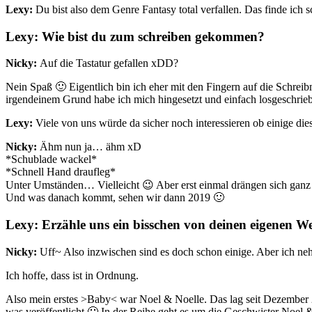
Lexy:
Du bist also dem Genre Fantasy total verfallen. Das finde ich 
Lexy: Wie bist du zum schreiben gekommen?
Nicky:
Auf die Tastatur gefallen xDD?
Nein Spaß 🙂 Eigentlich bin ich eher mit den Fingern auf die Schreib
irgendeinem Grund habe ich mich hingesetzt und einfach losgeschrieb
Lexy:
Viele von uns würde da sicher noch interessieren ob einige d
Nicky:
Ähm nun ja… ähm xD
*Schublade wackel*
*Schnell Hand draufleg*
Unter Umständen… Vielleicht 😉 Aber erst einmal drängen sich ganz a
Und was danach kommt, sehen wir dann 2019 🙂
Lexy: Erzähle uns ein bisschen von deinen eigenen W
Nicky:
Uff~ Also inzwischen sind es doch schon einige. Aber ich nehme
Ich hoffe, dass ist in Ordnung.
Also mein erstes >Baby< war Noel & Noelle. Das lag seit Dezember 2
was veröffentlicht 🙂 In der Reihe geht es um die Geschwister Noel &