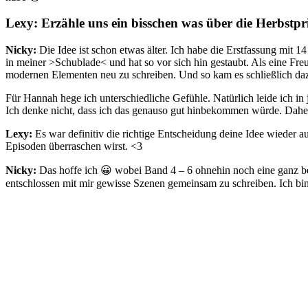
Lexy: Erzähle uns ein bisschen was über die Herbstpr
Nicky:
Die Idee ist schon etwas älter. Ich habe die Erstfassung mit 1
in meiner >Schublade< und hat so vor sich hin gestaubt. Als eine Fre
modernen Elementen neu zu schreiben. Und so kam es schließlich dazu
Für Hannah hege ich unterschiedliche Gefühle. Natürlich leide ich in je
Ich denke nicht, dass ich das genauso gut hinbekommen würde. Daher
Lexy:
Es war definitiv die richtige Entscheidung deine Idee wieder a
Episoden überraschen wirst. <3
Nicky:
Das hoffe ich 😀 wobei Band 4 – 6 ohnehin noch eine ganz be
entschlossen mit mir gewisse Szenen gemeinsam zu schreiben. Ich bin