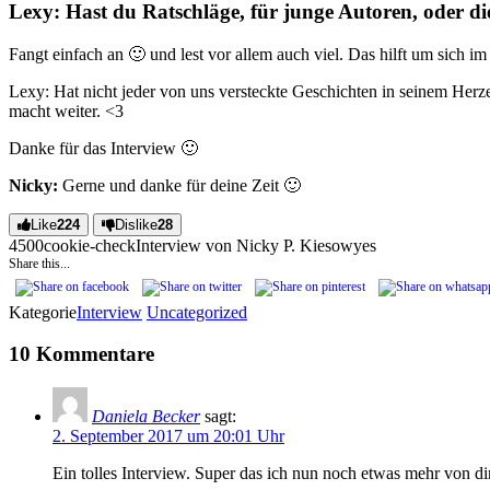
Lexy: Hast du Ratschläge, für junge Autoren, oder di
Fangt einfach an 🙂 und lest vor allem auch viel. Das hilft um sich
Lexy: Hat nicht jeder von uns versteckte Geschichten in seinem Herze
macht weiter. <3
Danke für das Interview 🙂
Nicky:
Gerne und danke für deine Zeit 🙂
Like
224
Dislike
28
45
0
0
cookie-check
Interview von Nicky P. Kiesow
yes
Share this...
Kategorie
Interview
Uncategorized
10 Kommentare
Daniela Becker
sagt:
2. September 2017 um 20:01 Uhr
Ein tolles Interview. Super das ich nun noch etwas mehr von dir