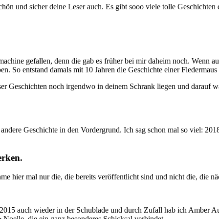
schön und sicher deine Leser auch. Es gibt sooo viele tolle Geschichten
machine gefallen, denn die gab es früher bei mir daheim noch. Wenn auc
en. So entstand damals mit 10 Jahren die Geschichte einer Fledermaus
ieser Geschichten noch irgendwo in deinem Schrank liegen und darauf w
ndere Geschichte in den Vordergrund. Ich sag schon mal so viel: 2018 w
erken.
 hier mal nur die, die bereits veröffentlicht sind und nicht die, die 
015 auch wieder in der Schublade und durch Zufall hab ich Amber Aub
 Noelle, die ein ganz besonderes Schicksal verbindet.