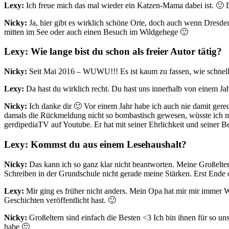
Lexy:
Ich freue mich das mal wieder ein Katzen-Mama dabei ist. 🙂 D
Nicky:
Ja, hier gibt es wirklich schöne Orte, doch auch wenn Dresd
mitten im See oder auch einen Besuch im Wildgehege 🙂
Lexy: Wie lange bist du schon als freier Autor tätig?
Nicky:
Seit Mai 2016 – WUWU!!! Es ist kaum zu fassen, wie schnell 
Lexy:
Da hast du wirklich recht. Du hast uns innerhalb von einem Ja
Nicky:
Ich danke dir 🙂 Vor einem Jahr habe ich auch nie damit gerec
damals die Rückmeldung nicht so bombastisch gewesen, wüsste ich nic
gerdipediaTV auf Youtube. Er hat mit seiner Ehrlichkeit und seiner Be
Lexy: Kommst du aus einem Lesehaushalt?
Nicky:
Das kann ich so ganz klar nicht beantworten. Meine Großelter
Schreiben in der Grundschule nicht gerade meine Stärken. Erst Ende de
Lexy:
Mir ging es früher nicht anders. Mein Opa hat mir mir immer We
Geschichten veröffentlicht hast. 🙂
Nicky:
Großeltern sind einfach die Besten <3 Ich bin ihnen für so u
habe 🙂