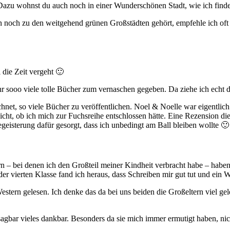
azu wohnst du auch noch in einer Wunderschönen Stadt, wie ich finde.
en noch zu den weitgehend grünen Großstädten gehört, empfehle ich of
die Zeit vergeht 🙂
hr sooo viele tolle Bücher zum vernaschen gegeben. Da ziehe ich echt 
hnet, so viele Bücher zu veröffentlichen. Noel & Noelle war eigentlich
ht, ob ich mich zur Fuchsreihe entschlossen hätte. Eine Rezension di
geisterung dafür gesorgt, dass ich unbedingt am Ball bleiben wollte 🙂
n – bei denen ich den Großteil meiner Kindheit verbracht habe – habe
r vierten Klasse fand ich heraus, dass Schreiben mir gut tut und ein We
stern gelesen. Ich denke das da bei uns beiden die Großeltern viel gel
nsagbar vieles dankbar. Besonders da sie mich immer ermutigt haben, 