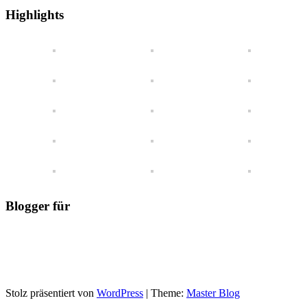
einen
Highlights
Blick
Blogger für
Stolz präsentiert von
WordPress
|
Theme:
Master Blog