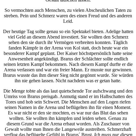
So vermochten auch Menschen, zu vielen Abscheulichen Taten zu
streben. Pein und Schmerz waren des einen Freud und des anderen
Leid.
Der heutige Tag sollte genau so ein Spektakel bieten. Adelige hatten
viel Geld an diesem Abend investiert. Sie wollten den Schmerz
sehen den sie durch ihr Vermögen verbreiten konnten. Täglich
fanden Kämpfe in der Arena von Kol statt, doch heute war ein
besonderer Kampf geplant. Der Kaiser höchstpersönlich hatte seine
Anwesenheit angekündigt. Brarus der Schlächter sollte endlich
seinen letzten Kampf bekommen. Nach diesem Kampf durfte er die
Arena verlassen und war ein freier Mann. Er musste nur gewinnen.
Brarus wusste das ihm dieser Sieg nicht gegönnt wurde. Sie würden
ihn nie gehen lassen. Nicht nachdem was er getan hatte.
Die Menge tobte als das laut quietschende Tor aufschwang und den
Umriss von Brarus preisgab. Anmutig stand er im Halbschatten des
Tores und hob sein Schwert. Die Menschen auf den Logen riefen
seinen Namen in die Arena und beflügelten ihn für einen Moment.
Es war nicht er den sie mochten, es war nur das Blut das sehen
wollten. Sie wollten ihn kämpfen und leiden sehen. Genau zu
diesem Grund war die Arena erbaut worden. Als Zuschauer von
Gewalt wollte man Ihnen die Langeweile austreiben. Schmerzhaft
verflog das beflügelte Gefühl in Brarus´ Brust.
Ich muss nur diesen