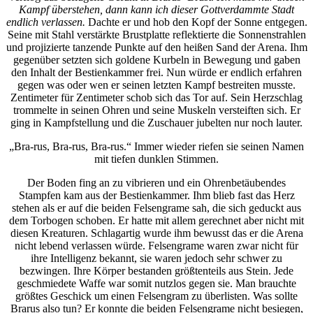
Kampf überstehen, dann kann ich dieser Gottverdammte Stadt
endlich verlassen.
Dachte er und hob den Kopf der Sonne entgegen.
Seine mit Stahl verstärkte Brustplatte reflektierte die Sonnenstrahlen
und projizierte tanzende Punkte auf den heißen Sand der Arena. Ihm
gegenüber setzten sich goldene Kurbeln in Bewegung und gaben
den Inhalt der Bestienkammer frei. Nun würde er endlich erfahren
gegen was oder wen er seinen letzten Kampf bestreiten musste.
Zentimeter für Zentimeter schob sich das Tor auf. Sein Herzschlag
trommelte in seinen Ohren und seine Muskeln versteiften sich. Er
ging in Kampfstellung und die Zuschauer jubelten nur noch lauter.
„Bra-rus, Bra-rus, Bra-rus.“ Immer wieder riefen sie seinen Namen
mit tiefen dunklen Stimmen.
Der Boden fing an zu vibrieren und ein Ohrenbetäubendes
Stampfen kam aus der Bestienkammer. Ihm blieb fast das Herz
stehen als er auf die beiden Felsengrame sah, die sich geduckt aus
dem Torbogen schoben. Er hatte mit allem gerechnet aber nicht mit
diesen Kreaturen. Schlagartig wurde ihm bewusst das er die Arena
nicht lebend verlassen würde. Felsengrame waren zwar nicht für
ihre Intelligenz bekannt, sie waren jedoch sehr schwer zu
bezwingen. Ihre Körper bestanden größtenteils aus Stein. Jede
geschmiedete Waffe war somit nutzlos gegen sie. Man brauchte
größtes Geschick um einen Felsengram zu überlisten. Was sollte
Brarus also tun? Er konnte die beiden Felsengrame nicht besiegen,