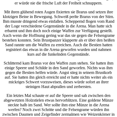
er würde nie die frische Luft der Freiheit schnuppern.
Mit ihren glühend roten Augen fixierten sie Brarus und setzen ihre
klotzigen Beine in Bewegung. Schweiß perlte Brarus von der Stirn.
Ihm musste dringend etwas einfallen. Scheppernd flogen vom Rand
der Loge verschiedene Gegenstände in die Arena. Man hatte sich
erbarmt und ihm doch noch einige Waffen zur Verfügung gestellt.
Auch wenn die Hoffnung gering war das sie gegen die Felsengrame
bestehen konnten. Sein Brustpanzer klapperte als er über den heißen
Sand rannte um die Waffen zu erreichen. Auch die Bestien hatten
registriert das etwas in die Arena geworfen wurden und nahmen
kurs auf die funkelnden Gegenstände.
Schlitternd kam Brarus vor den Waffen zum stehen. Sie hatten ihm
einige Speere und Schilde in den Sand geworfen. Nichts was ihm
gegen die Bestien helfen würde. Angst stieg in seinem Brustkorb
auf. Sie hatten ihn gleich erreicht und er hatte nichts weiter als ein
mickriges Schwert vorzuweisen, dieses würde sofort an ihrer
steinigen Haut abprallen und zerbersten.
Ein letztes Mal schaute er auf die Speere und sah zwischen den
abgewetzten Holzstielen etwas hervorblitzen. Eine goldene Münze
steckte halb im Sand. Wer sollte ihm eine Münze in die Arena
werfen? Noch zwei Schritte und die Felsengrame würden ihn
zwischen Daumen und Zeigefinder zermalmen wie Weizenkörner in