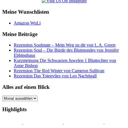
Meine Wunschlisten
Amazon WuLi
Meine Beiträge
Rezension Soulmate – Mein Weg zu dir von L.A. Green
Rezension Soul – Die Bürde des Blutmondes von Jennifer
Ebbinghaus
Kurzmeinung Die Schwarzen Juwelen 1 Bluttochter von
Anne Bishop
Rezension The Red Winter von Cameron Sullivan
Rezension Das Totenvlies von Leo Nachtigall
Alles auf einen Blick
Alles
auf
einen
Highlights
Blick