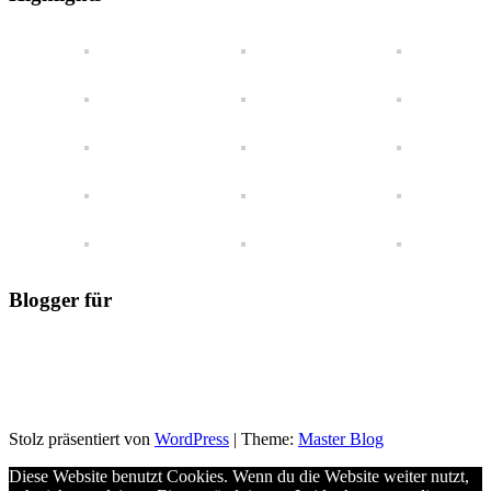
Blick
Blogger für
Stolz präsentiert von
WordPress
|
Theme:
Master Blog
Diese Website benutzt Cookies. Wenn du die Website weiter nutzt,