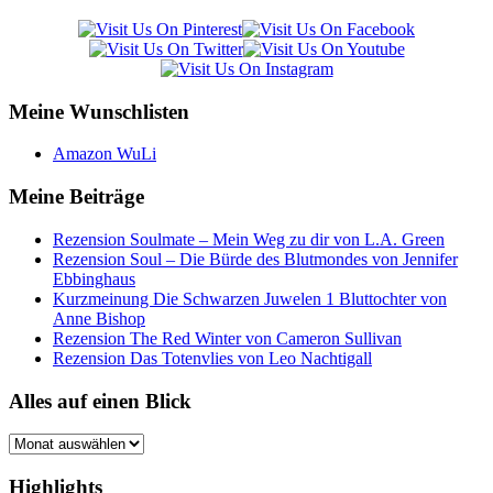
Meine Wunschlisten
Amazon WuLi
Meine Beiträge
Rezension Soulmate – Mein Weg zu dir von L.A. Green
Rezension Soul – Die Bürde des Blutmondes von Jennifer
Ebbinghaus
Kurzmeinung Die Schwarzen Juwelen 1 Bluttochter von
Anne Bishop
Rezension The Red Winter von Cameron Sullivan
Rezension Das Totenvlies von Leo Nachtigall
Alles auf einen Blick
Alles
auf
einen
Highlights