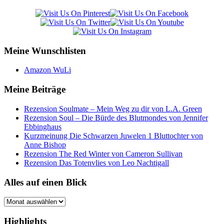
Meine Wunschlisten
Amazon WuLi
Meine Beiträge
Rezension Soulmate – Mein Weg zu dir von L.A. Green
Rezension Soul – Die Bürde des Blutmondes von Jennifer
Ebbinghaus
Kurzmeinung Die Schwarzen Juwelen 1 Bluttochter von
Anne Bishop
Rezension The Red Winter von Cameron Sullivan
Rezension Das Totenvlies von Leo Nachtigall
Alles auf einen Blick
Alles
auf
einen
Highlights