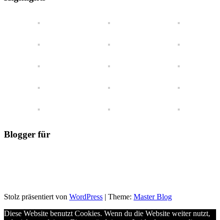
Blick
Blogger für
Stolz präsentiert von
WordPress
|
Theme:
Master Blog
Diese Website benutzt Cookies. Wenn du die Website weiter nutzt,