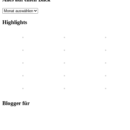
Alles
auf
einen
Highlights
Blick
Blogger für