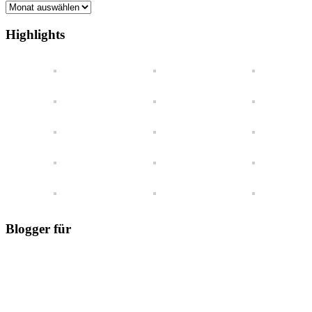
Alles
auf
einen
Highlights
Blick
Blogger für