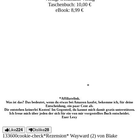
Taschenbuch: 10,00 €
eBook: 8,99 €
*
*Affiliatelink.
Was ist das? Das bedeutet, wenn du etwas bei Amazon kaufst, bekomme ich, für deine
Entscheidung, ein paar Cent ab.
Dir entstehen keinerlei Kosten! Im Gegenteil, du kannst mich damit gratis unterstützen.
Ich freue mich über jeden der sich für ein von mir vorgestelltes Buch entscheidet.
Euer Lexy
Like
224
Dislike
28
1336
0
0
cookie-check
*Rezension* Wayward (2) von Blake