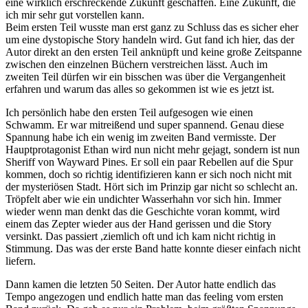
eine wirklich erschreckende Zukunft geschaffen. Eine Zukunft, die
ich mir sehr gut vorstellen kann.
Beim ersten Teil wusste man erst ganz zu Schluss das es sicher eher
um eine dystopische Story handeln wird. Gut fand ich hier, das der
Autor direkt an den ersten Teil anknüpft und keine große Zeitspanne
zwischen den einzelnen Büchern verstreichen lässt. Auch im
zweiten Teil dürfen wir ein bisschen was über die Vergangenheit
erfahren und warum das alles so gekommen ist wie es jetzt ist.
Ich persönlich habe den ersten Teil aufgesogen wie einen
Schwamm. Er war mitreißend und super spannend. Genau diese
Spannung habe ich ein wenig im zweiten Band vermisste. Der
Hauptprotagonist Ethan wird nun nicht mehr gejagt, sondern ist nun
Sheriff von Wayward Pines. Er soll ein paar Rebellen auf die Spur
kommen, doch so richtig identifizieren kann er sich noch nicht mit
der mysteriösen Stadt. Hört sich im Prinzip gar nicht so schlecht an.
Tröpfelt aber wie ein undichter Wasserhahn vor sich hin. Immer
wieder wenn man denkt das die Geschichte voran kommt, wird
einem das Zepter wieder aus der Hand gerissen und die Story
versinkt. Das passiert ,ziemlich oft und ich kam nicht richtig in
Stimmung. Das was der erste Band hatte konnte dieser einfach nicht
liefern.
Dann kamen die letzten 50 Seiten. Der Autor hatte endlich das
Tempo angezogen und endlich hatte man das feeling vom ersten