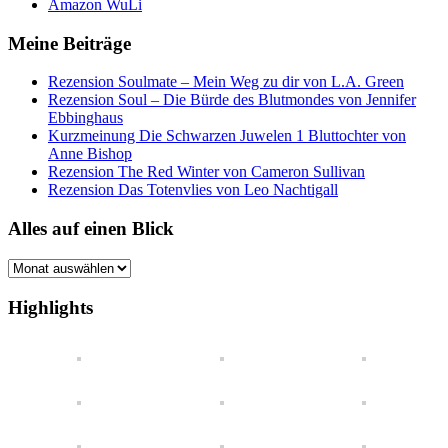
Amazon WuLi
Meine Beiträge
Rezension Soulmate – Mein Weg zu dir von L.A. Green
Rezension Soul – Die Bürde des Blutmondes von Jennifer
Ebbinghaus
Kurzmeinung Die Schwarzen Juwelen 1 Bluttochter von
Anne Bishop
Rezension The Red Winter von Cameron Sullivan
Rezension Das Totenvlies von Leo Nachtigall
Alles auf einen Blick
Alles
auf
einen
Highlights
Blick