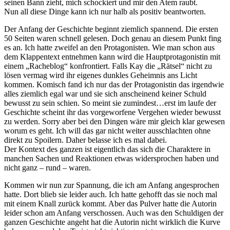
seinen Bann zieht, mich schockiert und mir den Atem raubt.
Nun all diese Dinge kann ich nur halb als positiv beantworten.
Der Anfang der Geschichte beginnt ziemlich spannend. Die ersten
50 Seiten waren schnell gelesen. Doch genau an diesem Punkt fing
es an. Ich hatte zweifel an den Protagonisten. Wie man schon aus
dem Klappentext entnehmen kann wird die Hauptprotagonistin mit
einem „Racheblog“ konfrontiert. Falls Kay die „Rätsel“ nicht zu
lösen vermag wird ihr eigenes dunkles Geheimnis ans Licht
kommen. Komisch fand ich nur das der Protagonistin das irgendwie
alles ziemlich egal war und sie sich anscheinend keiner Schuld
bewusst zu sein schien. So meint sie zumindest…erst im laufe der
Geschichte scheint ihr das vorgeworfene Vergehen wieder bewusst
zu werden. Sorry aber bei den Dingen wäre mir gleich klar gewesen
worum es geht. Ich will das gar nicht weiter ausschlachten ohne
direkt zu Spoilern. Daher belasse ich es mal dabei.
Der Kontext des ganzen ist eigentlich das sich die Charaktere in
manchen Sachen und Reaktionen etwas widersprochen haben und
nicht ganz – rund – waren.
Kommen wir nun zur Spannung, die ich am Anfang angesprochen
hatte. Dort blieb sie leider auch. Ich hatte gehofft das sie noch mal
mit einem Knall zurück kommt. Aber das Pulver hatte die Autorin
leider schon am Anfang verschossen. Auch was den Schuldigen der
ganzen Geschichte angeht hat die Autorin nicht wirklich die Kurve