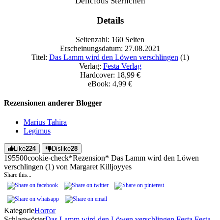
Delicious Sternchen
Details
Seitenzahl: 160 Seiten
Erscheinungsdatum: 27.08.2021
Titel:
Das Lamm wird den Löwen verschlingen
(1)
Verlag:
Festa Verlag
Hardcover: 18,99 €
eBook: 4,99 €
Rezensionen anderer Blogger
Marius Tahira
Legimus
Like
224
Dislike
28
1955
0
0
cookie-check
*Rezension* Das Lamm wird den Löwen
verschlingen (1) von Margaret Killjoy
yes
Share this...
Kategorie
Horror
Schlagwörter
Das Lamm wird den Löwen verschlingen
Festa
Festa