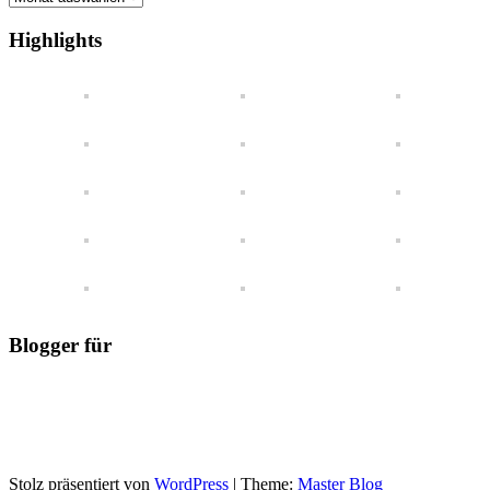
auf
einen
Highlights
Blick
Blogger für
Stolz präsentiert von
WordPress
|
Theme:
Master Blog