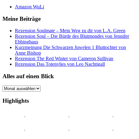
Amazon WuLi
Meine Beiträge
Rezension Soulmate – Mein Weg zu dir von L.A. Green
Rezension Soul – Die Bürde des Blutmondes von Jennifer
Ebbinghaus
Kurzmeinung Die Schwarzen Juwelen 1 Bluttochter von
Anne Bishop
Rezension The Red Winter von Cameron Sullivan
Rezension Das Totenvlies von Leo Nachtigall
Alles auf einen Blick
Alles
auf
einen
Highlights
Blick