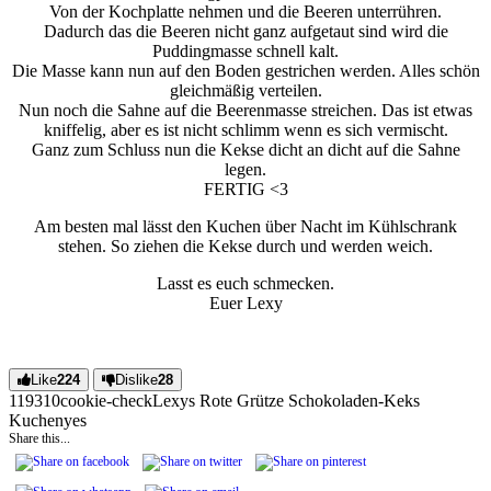
Von der Kochplatte nehmen und die Beeren unterrühren.
Dadurch das die Beeren nicht ganz aufgetaut sind wird die
Puddingmasse schnell kalt.
Die Masse kann nun auf den Boden gestrichen werden. Alles schön
gleichmäßig verteilen.
Nun noch die Sahne auf die Beerenmasse streichen. Das ist etwas
kniffelig, aber es ist nicht schlimm wenn es sich vermischt.
Ganz zum Schluss nun die Kekse dicht an dicht auf die Sahne
legen.
FERTIG <3
Am besten mal lässt den Kuchen über Nacht im Kühlschrank
stehen. So ziehen die Kekse durch und werden weich.
Lasst es euch schmecken.
Euer Lexy
Like
224
Dislike
28
1193
1
0
cookie-check
Lexys Rote Grütze Schokoladen-Keks
Kuchen
yes
Share this...